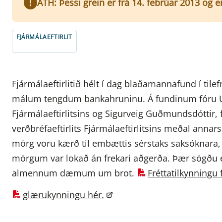
ATH: Þessi grein er frá 14. febrúar 2013 og 
FJÁRMÁLAEFTIRLIT
Fjármálaeftirlitið hélt í dag blaðamannafund í til
málum tengdum bankahruninu. Á fundinum fóru Un
Fjármálaeftirlitsins og Sigurveig Guðmundsdóttir,
verðbréfaeftirlits Fjármálaeftirlitsins meðal anna
mörg voru kærð til embættis sérstaks saksóknara
mörgum var lokað án frekari aðgerða. Þær sögðu ei
almennum dæmum um brot.
Fréttatilkynningu
glærukynningu hér.