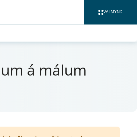
VALMYND
LOKA
ókn­um á mál­um