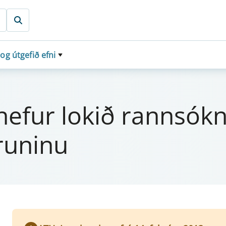
 og útgefið efni
itið hef­ur lokið rann­s
un­inu