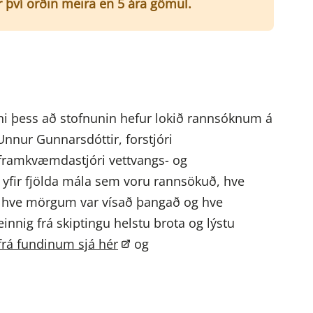
er því orðin meira en 5 ára gömul.
efni þess að stofnunin hefur lokið rannsóknum á
nur Gunnarsdóttir, forstjóri
 framkvæmdastjóri vettvangs- og
rs yfir fjölda mála sem voru rannsökuð, hve
, hve mörgum var vísað þangað og hve
nnig frá skiptingu helstu brota og lýstu
 frá fundinum sjá hér
og