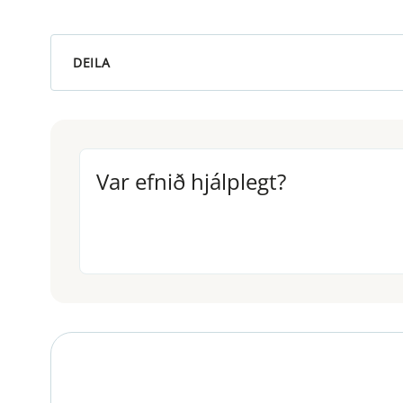
DEILA
Var efnið hjálplegt?
Var efnið hjálplegt?