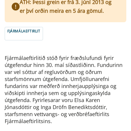
ATH: Þessi grein er frá 3. júní 2013 og
er því orðin meira en 5 ára gömul.
FJÁRMÁLAEFTIRLIT
Fjármálaeftirlitið stóð fyrir fræðslufundi fyrir
útgefendur hinn 30. maí síðastliðinn. Fundurinn
var vel sóttur af regluvörðum og öðrum
starfsmönnum útgefenda. Umfjöllunarefni
fundarins var meðferð innherjaupplýsinga og
viðskipti innherja sem og upplýsingaskylda
útgefenda. Fyrirlesarar voru Elsa Karen
Jónasdóttir og Inga Dröfn Benediktsdóttir,
starfsmenn vettvangs- og verðbréfaeftirlits
Fjármálaeftirlitsins.