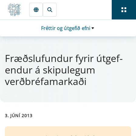
Fara beint í Meginmál
Fréttir og útgefið efni
Fræðslufund­ur fyr­ir út­gef­
end­ur á skipu­leg­um
verðbréfa­markaði
3. JÚNÍ 2013