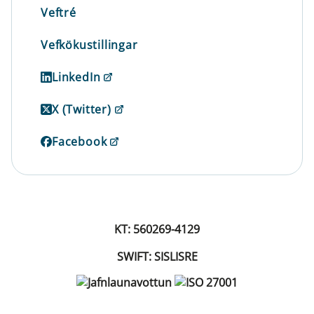
Veftré
Vefkökustillingar
LinkedIn
X (Twitter)
Facebook
KT: 560269-4129
SWIFT: SISLISRE