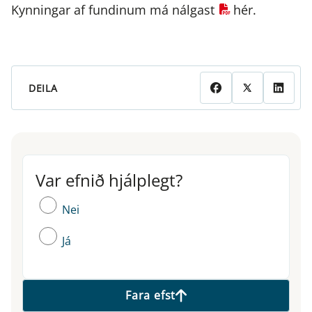
Kynningar af fundinum má nálgast
hér
.
DEILA
Var efnið hjálplegt?
Var efnið hjálplegt?
Nei
Já
Fara efst