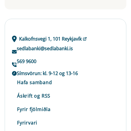
Kalkofnsvegi 1, 101 Reykjavík
sedlabanki@sedlabanki.is
569 9600
Símsvörun: kl. 9-12 og 13-16
Hafa samband
Áskrift og RSS
Fyrir fjölmiðla
Fyrirvari