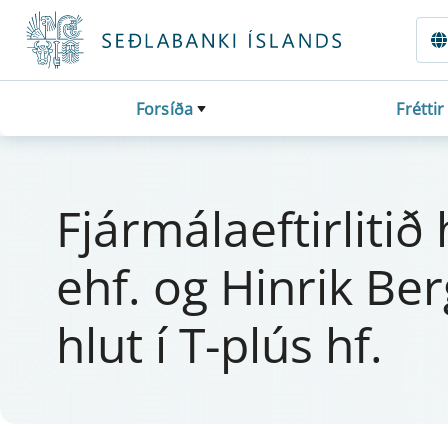
Fara beint í Meginmál
Forsíða
Fréttir
Fjá­r­mála­eft­i­r­l
ehf. og Hinrik Ber
hlut í T-plús hf.