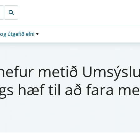
 og útgefið efni
itið hef­ur metið Um­sý
gs hæf til að fara með