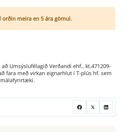
ví orðin meira en 5 ára gömul.
ðu að Umsýslufélagið Verðandi ehf., kt.471209-
að fara með virkan eignarhlut í T-plús hf. sem
rmálafyrirtæki.