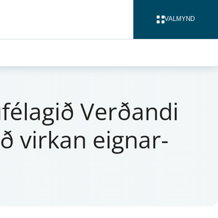
VALMYND
LOKA
slu­félagið Verðandi
 virk­an eign­ar­