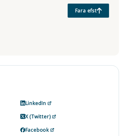
Fara efst
LinkedIn
X (Twitter)
Facebook