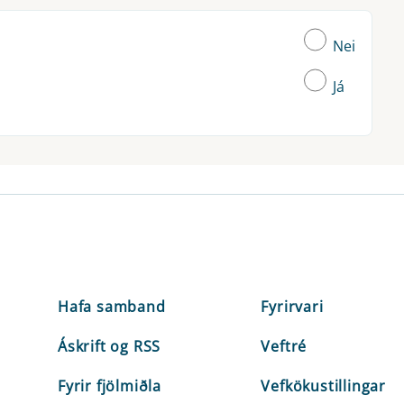
Nei
Já
Hafa samband
Fyrirvari
Áskrift og RSS
Veftré
Fyrir fjölmiðla
Vefkökustillingar