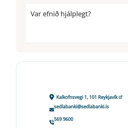
Var efnið hjálplegt?
Var efnið hjálplegt?
Kalkofnsvegi 1, 101 Reykjavík
sedlabanki@sedlabanki.is
569 9600