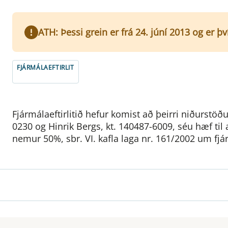
ATH: Þessi grein er frá 24. júní 2013 og er þ
FJÁRMÁLAEFTIRLIT
Fjármálaeftirlitið hefur komist að þeirri niðurstö
0230 og Hinrik Bergs, kt. 140487-6009, séu hæf til 
nemur 50%, sbr. VI. kafla laga nr. 161/2002 um fjá