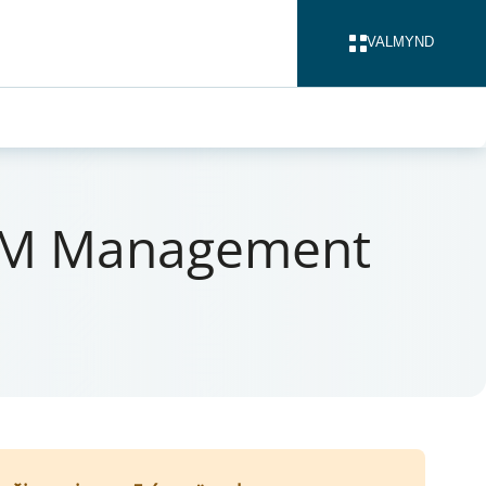
VALMYND
LOKA
 GAM Mana­gement