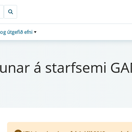
 og útgefið efni
­u­n­ar á starf­se­mi