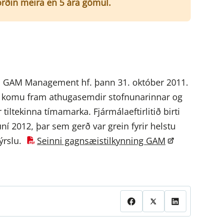
í orðin meira en 5 ára gömul.
mi GAM Management hf. þann 31. október 2011.
nar komu fram athugasemdir stofnunarinnar og
tiltekinna tímamarka. Fjármálaeftirlitið birti
í 2012, þar sem gerð var grein fyrir helstu
ýrslu.
Seinni gagnsæistilkynning GAM