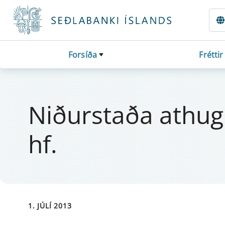
Fara beint í Meginmál
Forsíða
Fréttir
Niðurstaða at­hug
hf.
1. JÚLÍ 2013