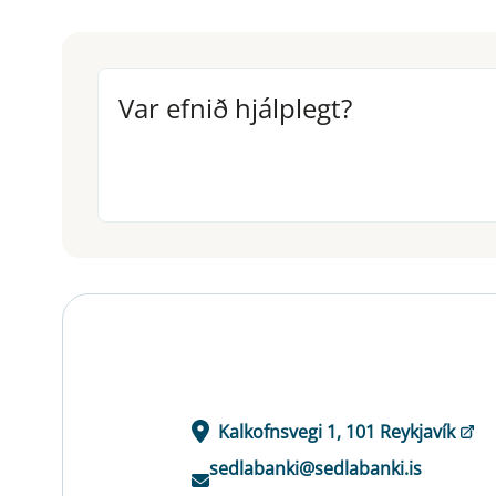
Var efnið hjálplegt?
Var efnið hjálplegt?
Kalkofnsvegi 1, 101 Reykjavík
sedlabanki@sedlabanki.is