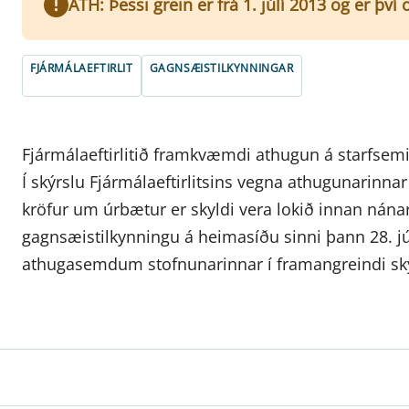
ATH: Þessi grein er frá 1. júlí 2013 og er þv
FJÁRMÁLAEFTIRLIT
GAGNSÆISTILKYNNINGAR
Fjármálaeftirlitið framkvæmdi athugun á starfse
Í skýrslu Fjármálaeftirlitsins vegna athugunarin
kröfur um úrbætur er skyldi vera lokið innan nánar 
gagnsæistilkynningu á heimasíðu sinni þann 28. jún
athugasemdum stofnunarinnar í framangreindi sk