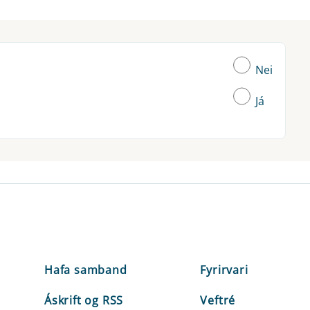
Nei
Já
Hafa samband
Fyrirvari
Áskrift og RSS
Veftré