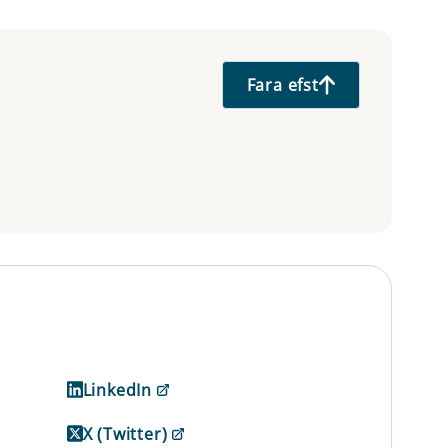
Fara efst
LinkedIn
X (Twitter)