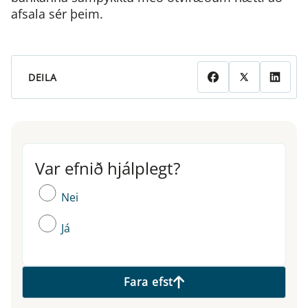
afsala sér þeim.
DEILA
Var efnið hjálplegt?
Var efnið hjálplegt?
Nei
Já
Fara efst