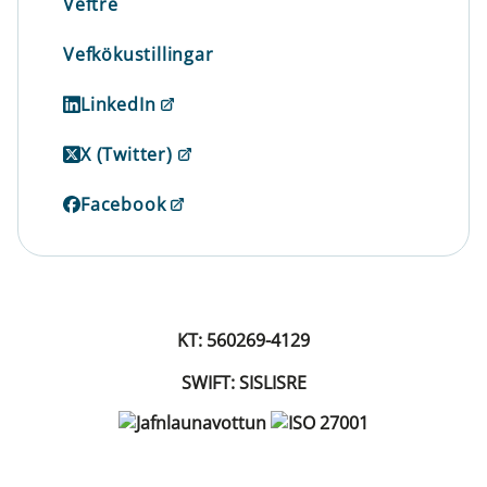
Veftré
Vefkökustillingar
LinkedIn
X (Twitter)
Facebook
KT: 560269-4129
SWIFT: SISLISRE