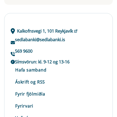
Kalkofnsvegi 1, 101 Reykjavík
sedlabanki@sedlabanki.is
569 9600
Símsvörun: kl. 9-12 og 13-16
Hafa samband
Áskrift og RSS
Fyrir fjölmiðla
Fyrirvari