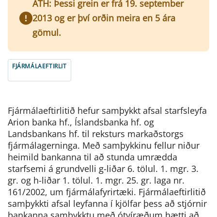
ATH: Þessi grein er frá 19. september
2013 og er því orðin meira en 5 ára
gömul.
FJÁRMÁLAEFTIRLIT
Fjármálaeftirlitið hefur samþykkt afsal starfsleyfa
Arion banka hf., Íslandsbanka hf. og
Landsbankans hf. til reksturs markaðstorgs
fjármálagerninga. Með samþykkinu fellur niður
heimild bankanna til að stunda umrædda
starfsemi á grundvelli g-liðar 6. tölul. 1. mgr. 3.
gr. og h-liðar 1. tölul. 1. mgr. 25. gr. laga nr.
161/2002, um fjármálafyrirtæki. Fjármálaeftirlitið
samþykkti afsal leyfanna í kjölfar þess að stjórnir
bankanna samþykktu með ótvíræðum hætti að