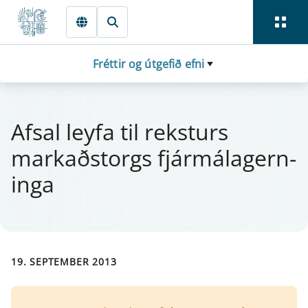
Fara beint í Meginmál
Fréttir og útgefið efni
Afsal ley­fa til rekst­urs
markaðstorgs fjá­r­mála­gern­
inga
19. SEPTEMBER 2013