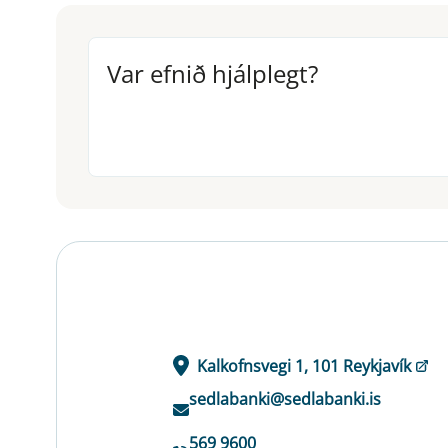
Var efnið hjálplegt?
Var efnið hjálplegt?
Kalkofnsvegi 1, 101 Reykjavík
sedlabanki@sedlabanki.is
569 9600