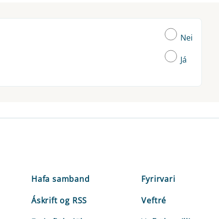
Nei
Já
Hafa samband
Fyrirvari
Áskrift og RSS
Veftré