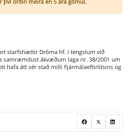
er því orðin meira en 5 ára gömul.
vort starfshættir Dróma hf. í tengslum við
nda samræmdust ákvæðum laga nr. 38/2001 um
i hafa átt sér stað milli Fjármálaeftirlitsins og