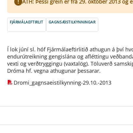
ATH: Þessi grein er frá 29. október 2013 og 
FJÁRMÁLAEFTIRLIT
GAGNSÆISTILKYNNINGAR
Í lok júní sl. hóf Fjármálaeftirlitið athugun á því h
endurútreikning gengislána og afléttingu veðba
vexti og verðtryggingu (vaxtalög). Töluverð samskipt
Dróma hf. vegna athugunar þessarar.
Dromi_gagnsaeistilkynning-29.10.-2013