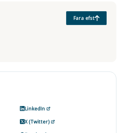
Fara efst
LinkedIn
X (Twitter)