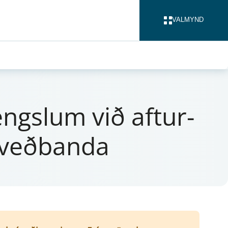
VALMYND
LOKA
ngsl­um við af­t­ur­
gu veðbanda