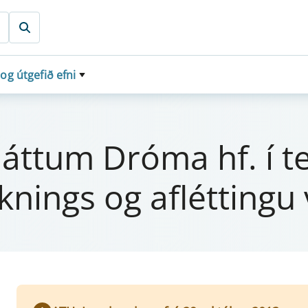
 og útgefið efni
hátt­um Dróma hf. í te
eikn­ings og aflétt­in