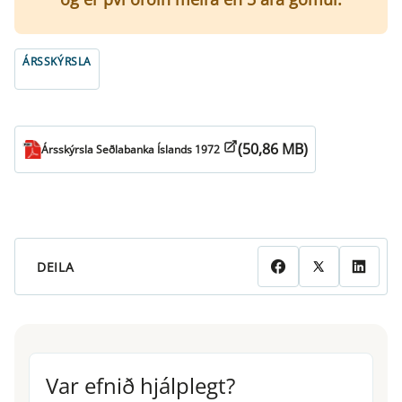
ÁRSSKÝRSLA
(50,86 MB)
Ársskýrsla Seðlabanka Íslands 1972
DEILA
Var efnið hjálplegt?
Var efnið hjálplegt?