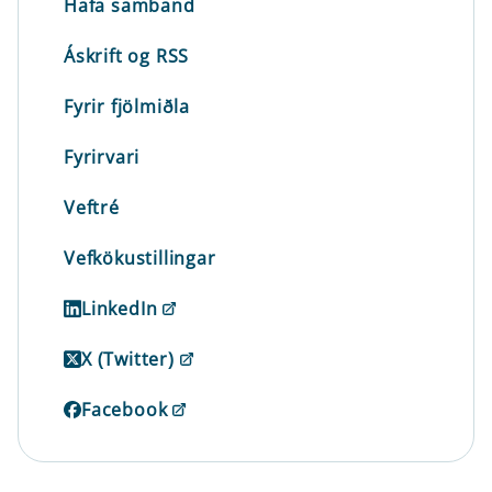
Hafa samband
Áskrift og RSS
Fyrir fjölmiðla
Fyrirvari
Veftré
Vefkökustillingar
LinkedIn
X (Twitter)
Facebook