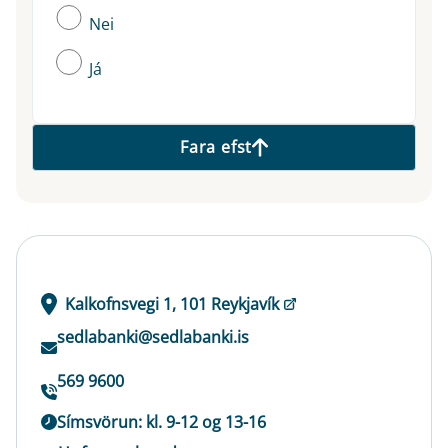
Nei
Já
Fara efst
Kalkofnsvegi 1, 101 Reykjavík
sedlabanki@sedlabanki.is
569 9600
Símsvörun: kl. 9-12 og 13-16