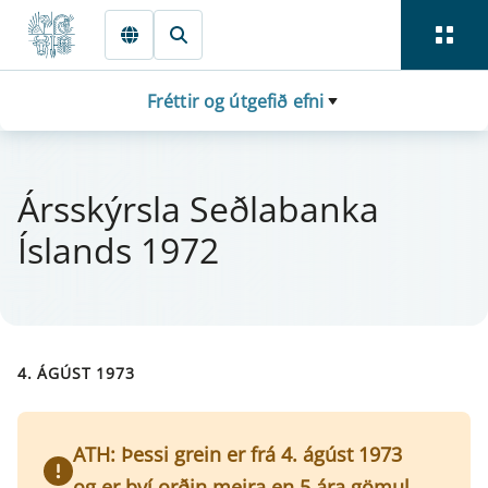
Fara beint í Meginmál
Fréttir og útgefið efni
Árs­skýrsla Seðlabanka
Íslands 1972
4. ÁGÚST 1973
ATH: Þessi grein er frá 4. ágúst 1973
og er því orðin meira en 5 ára gömul.