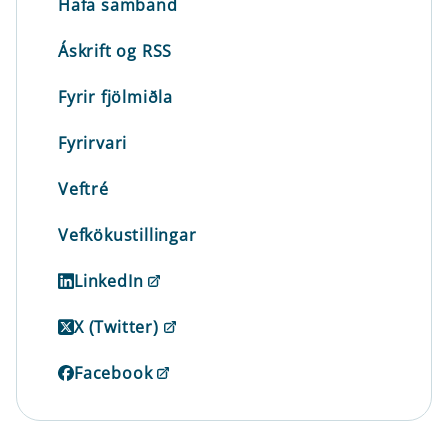
Hafa samband
Áskrift og RSS
Fyrir fjölmiðla
Fyrirvari
Veftré
Vefkökustillingar
LinkedIn
X (Twitter)
Facebook