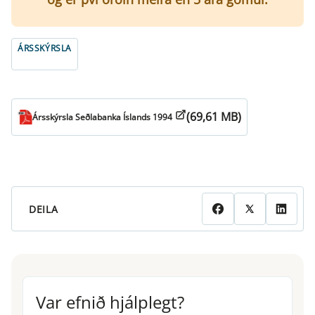
ÁRSSKÝRSLA
(69,61 MB)
Ársskýrsla Seðlabanka Íslands 1994
DEILA
Var efnið hjálplegt?
Var efnið hjálplegt?