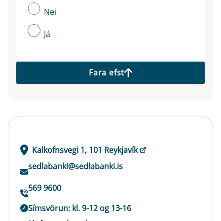
Nei
Já
Fara efst
Kalkofnsvegi 1, 101 Reykjavík
sedlabanki@sedlabanki.is
569 9600
Símsvörun: kl. 9-12 og 13-16