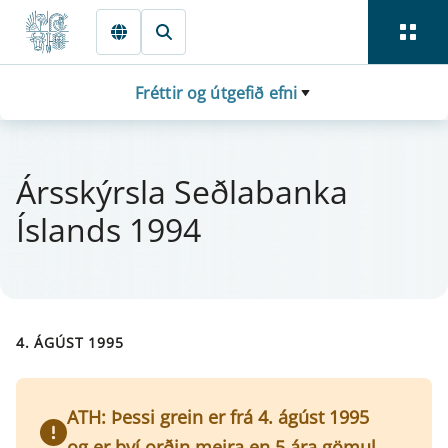
Fara beint í Meginmál
Fréttir og útgefið efni
Árs­skýrsla Seðlabanka
Íslands 1994
4. ÁGÚST 1995
ATH: Þessi grein er frá 4. ágúst 1995
og er því orðin meira en 5 ára gömul.