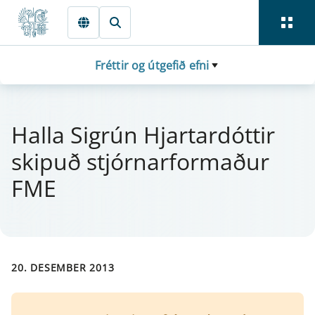
Fara beint í Meginmál
Fréttir og útgefið efni
Halla Sigrún Hjart­ar­dótt­ir
skipuð stjór­n­a­r­formaður
FME
20. DESEMBER 2013