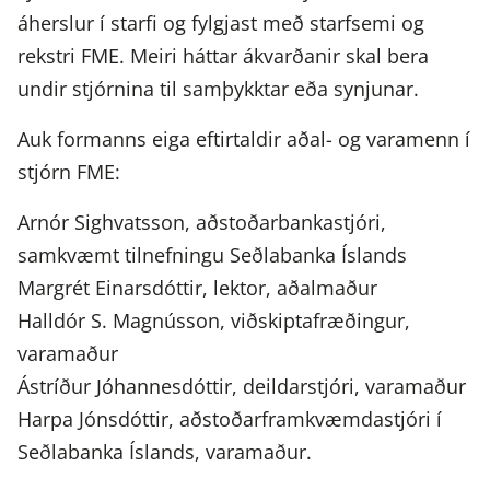
áherslur í starfi og fylgjast með starfsemi og
rekstri FME. Meiri háttar ákvarðanir skal bera
undir stjórnina til samþykktar eða synjunar.
Auk formanns eiga eftirtaldir aðal- og varamenn í
stjórn FME:
Arnór Sighvatsson, aðstoðarbankastjóri,
samkvæmt tilnefningu Seðlabanka Íslands
Margrét Einarsdóttir, lektor, aðalmaður
Halldór S. Magnússon, viðskiptafræðingur,
varamaður
Ástríður Jóhannesdóttir, deildarstjóri, varamaður
Harpa Jónsdóttir, aðstoðarframkvæmdastjóri í
Seðlabanka Íslands, varamaður.