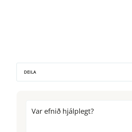
DEILA
Var efnið hjálplegt?
Var efnið hjálplegt?