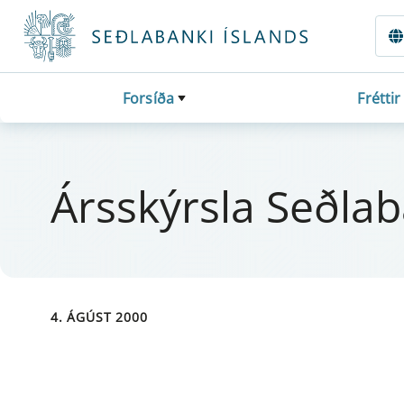
Fara beint í Meginmál
Forsíða
Fréttir
Árs­skýrsla Seðla
4. ÁGÚST 2000