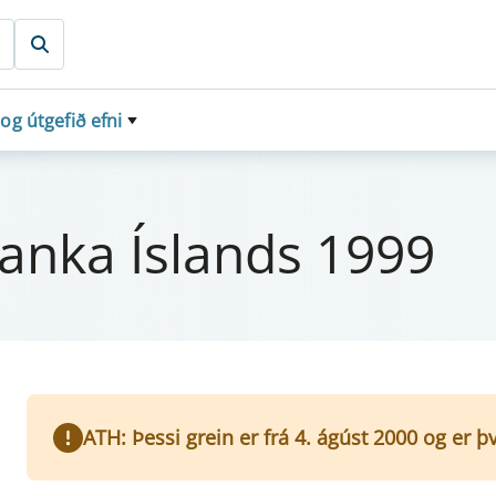
 og útgefið efni
banka Íslands 1999
ATH: Þessi grein er frá 4. ágúst 2000 og er þ