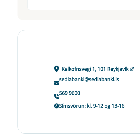
Kalkofnsvegi 1, 101 Reykjavík
sedlabanki@sedlabanki.is
569 9600
Símsvörun: kl. 9-12 og 13-16