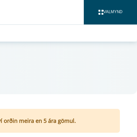
VALMYND
LOKA
ví orðin meira en 5 ára gömul.