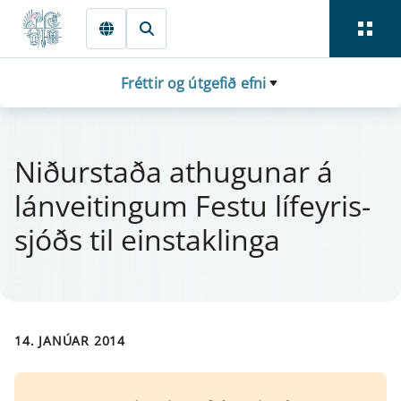
Fara beint í Meginmál
Fréttir og útgefið efni
Niðurstaða at­hug­u­n­ar á
lán­veit­ing­um Festu líf­ey­ris­
sjóðs til ei­nstakl­inga
14. JANÚAR 2014