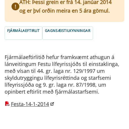
ATH: Þessi grein er frá 14. janúar 2014
og er því orðin meira en 5 ára gömul.
FJÁRMÁLAEFTIRLIT
GAGNSÆISTILKYNNINGAR
Fjármálaeftirlitið hefur framkvæmt athugun á
lánveitingum Festu lífeyrissjóðs til einstaklinga,
með vísan til 44. gr. laga nr. 129/1997 um
skyldutryggingu lífeyrisréttinda og starfsemi
lífeyrissjóða og 9. gr. laga nr. 87/1998, um
opinbert eftirlit með fjármálastarfsemi.
Festa-14-1-2014