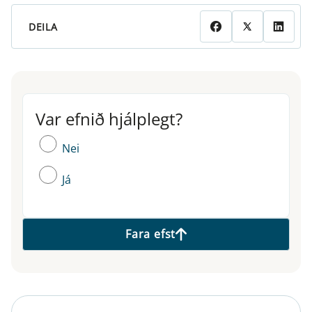
DEILA
Var efnið hjálplegt?
Var efnið hjálplegt?
Nei
Já
Fara efst