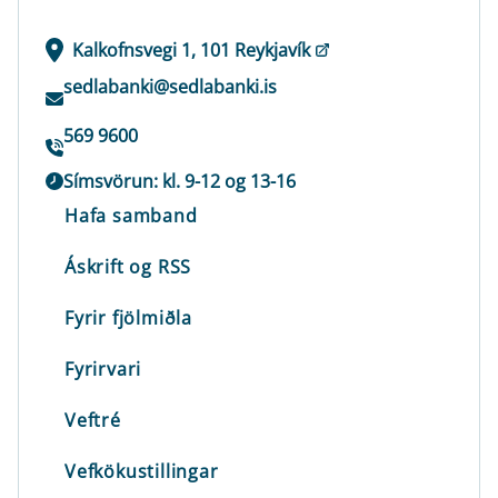
Kalkofnsvegi 1, 101 Reykjavík
sedlabanki@sedlabanki.is
569 9600
Símsvörun: kl. 9-12 og 13-16
Hafa samband
Áskrift og RSS
Fyrir fjölmiðla
Fyrirvari
Veftré
Vefkökustillingar