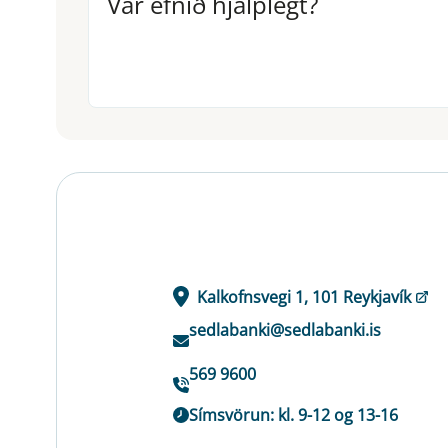
Var efnið hjálplegt?
Var efnið hjálplegt?
Kalkofnsvegi 1, 101 Reykjavík
sedlabanki@sedlabanki.is
569 9600
Símsvörun: kl. 9-12 og 13-16