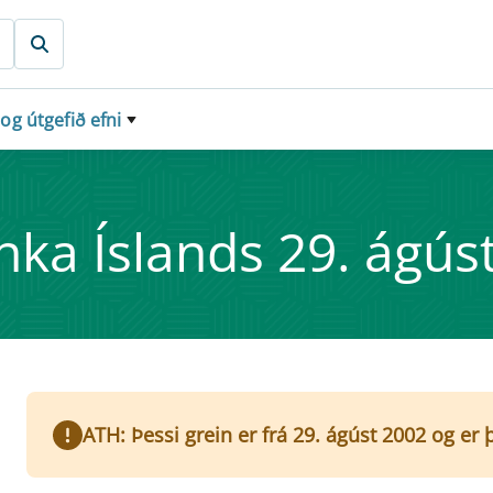
 og útgefið efni
nka Íslands 29. ág­ús
ATH: Þessi grein er frá 29. ágúst 2002 og er