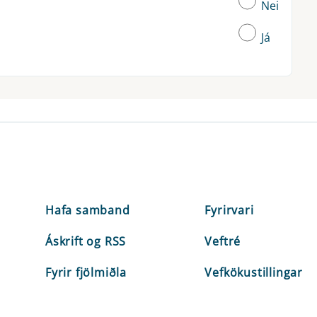
Nei
Já
Hafa samband
Fyrirvari
Áskrift og RSS
Veftré
Fyrir fjölmiðla
Vefkökustillingar