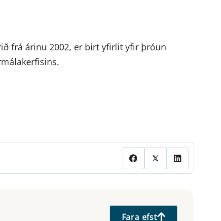
 frá árinu 2002, er birt yfirlit yfir þróun
rmálakerfisins.
Fara efst