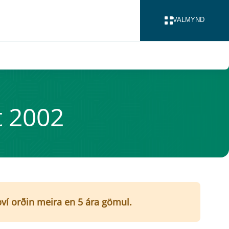
VALMYND
LOKA
t 2002
 því orðin meira en 5 ára gömul.