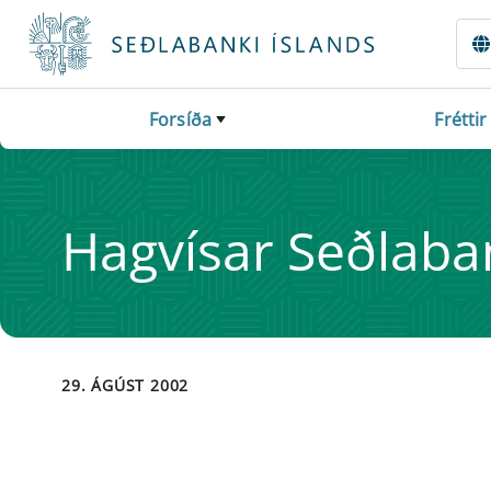
Fara beint í Meginmál
Forsíða
Fréttir
Hag­vís­ar Seðlaba
29. ÁGÚST 2002