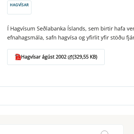
HAGVÍSAR
Í Hagvísum Seðlabanka Íslands, sem birtir hafa verið
efnahagsmála, safn hagvísa og yfirlit yfir stöðu fjá
Hagvísar ágúst 2002
(329,55 KB)