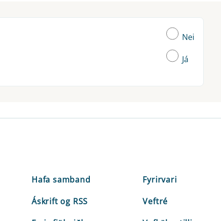
Nei
Já
Hafa samband
Fyrirvari
Áskrift og RSS
Veftré