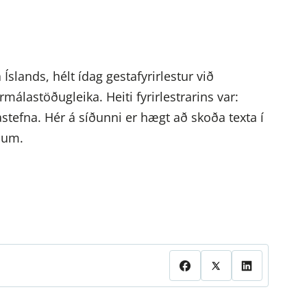
ands, hélt ídag gestafyrirlestur við
álastöðugleika. Heiti fyrirlestrarins var:
tefna. Hér á síðunni er hægt að skoða texta í
inum.