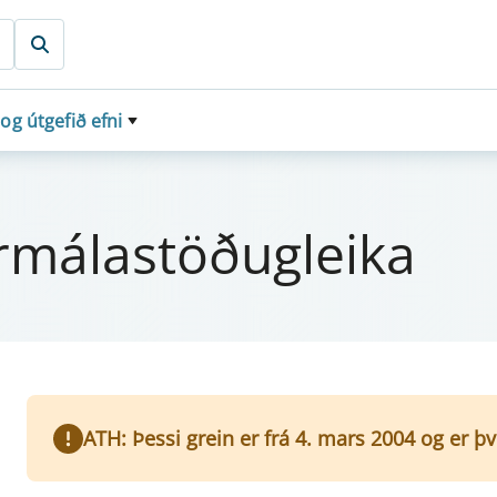
 og útgefið efni
já­r­málastöðug­leika
ATH: Þessi grein er frá 4. mars 2004 og er þ