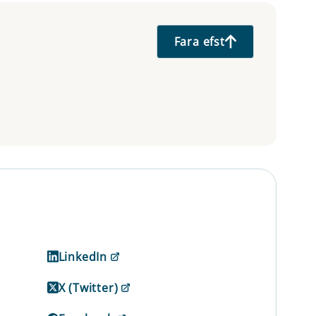
Fara efst
LinkedIn
X (Twitter)