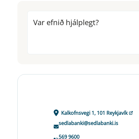
Var efnið hjálplegt?
Var efnið hjálplegt?
Kalkofnsvegi 1, 101 Reykjavík
sedlabanki@sedlabanki.is
569 9600