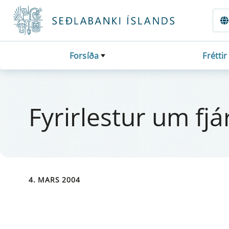
Fara beint í Meginmál
Forsíða
Fréttir
Fyr­i­r­lest­ur um f
4. MARS 2004