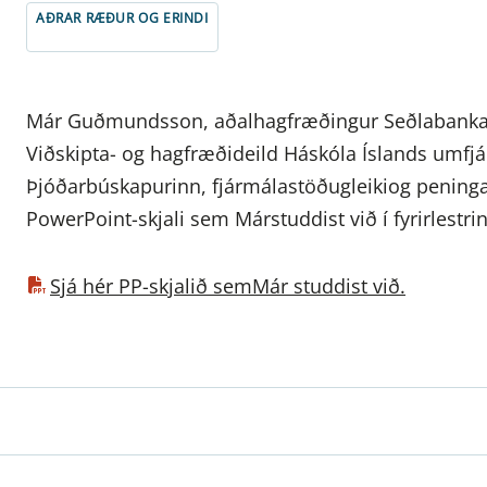
AÐRAR RÆÐUR OG ERINDI
Már Guðmundsson, aðalhagfræðingur Seðlabanka Ísl
Viðskipta- og hagfræðideild Háskóla Íslands umfjárm
Þjóðarbúskapurinn, fjármálastöðugleikiog peningas
PowerPoint-skjali sem Márstuddist við í fyrirlestr
Sjá hér PP-skjalið semMár studdist við.