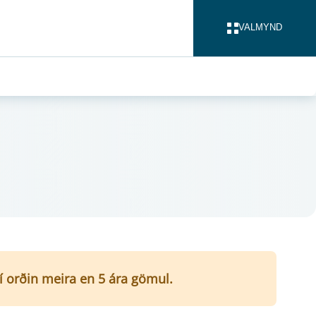
VALMYND
LOKA
ví orðin meira en 5 ára gömul.