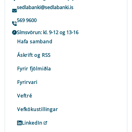
sedlabanki@sedlabanki.is
569 9600
Símsvörun: kl. 9-12 og 13-16
Hafa samband
Áskrift og RSS
Fyrir fjölmiðla
Fyrirvari
Veftré
Vefkökustillingar
LinkedIn