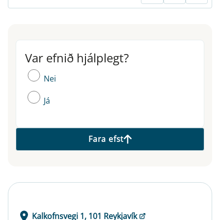
Var efnið hjálplegt?
Var efnið hjálplegt?
Nei
Já
Fara efst
Kalkofnsvegi 1, 101 Reykjavík