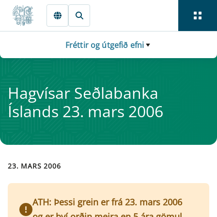
Fara beint í Meginmál
Fréttir og útgefið efni
Hag­vís­ar Seðlabanka
Íslands 23. mars 2006
23. MARS 2006
ATH: Þessi grein er frá 23. mars 2006
og er því orðin meira en 5 ára gömul.