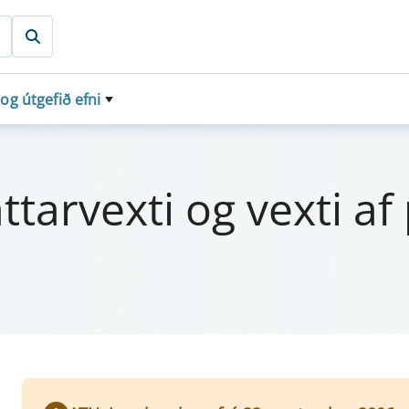
 og útgefið efni
tt­a­rvexti og vexti af