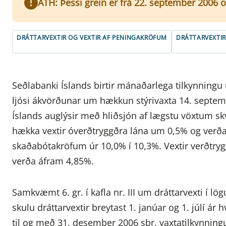
ATH: Þessi grein er frá 22. september 2006 o
DRÁTTARVEXTIR OG VEXTIR AF PENINGAKRÖFUM
DRÁTTARVEXTIR
Seðlabanki Íslands birtir mánaðarlega tilkynningu 
ljósi ákvörðunar um hækkun stýrivaxta 14. septem
Íslands auglýsir með hliðsjón af lægstu vöxtum skv
hækka vextir óverðtryggðra lána um 0,5% og verða 1
skaðabótakröfum úr 10,0% í 10,3%. Vextir verðtryg
verða áfram 4,85%.
Samkvæmt 6. gr. í kafla nr. III um dráttarvexti í l
skulu dráttarvextir breytast 1. janúar og 1. júlí ár 
til og með 31. desember 2006 sbr. vaxtatilkynningu