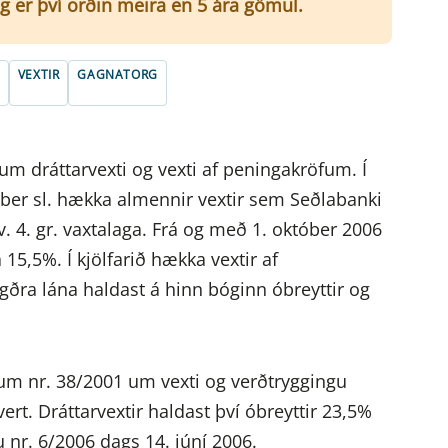
g er því orðin meira en 5 ára gömul.
VEXTIR
GAGNATORG
um dráttarvexti og vexti af peningakröfum. Í
ber sl. hækka almennir vextir sem Seðlabanki
. 4. gr. vaxtalaga. Frá og með 1. október 2006
5,5%. Í kjölfarið hækka vextir af
gðra lána haldast á hinn bóginn óbreyttir og
ögum nr. 38/2001 um vexti og verðtryggingu
hvert. Dráttarvextir haldast því óbreyttir 23,5%
 nr. 6/2006 dags 14. júní 2006.