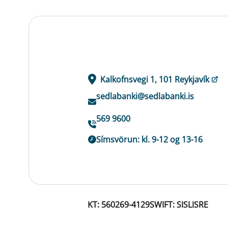
Kalkofnsvegi 1, 101 Reykjavík
sedlabanki@sedlabanki.is
569 9600
Símsvörun: kl. 9-12 og 13-16
KT: 560269-4129
SWIFT: SISLISRE