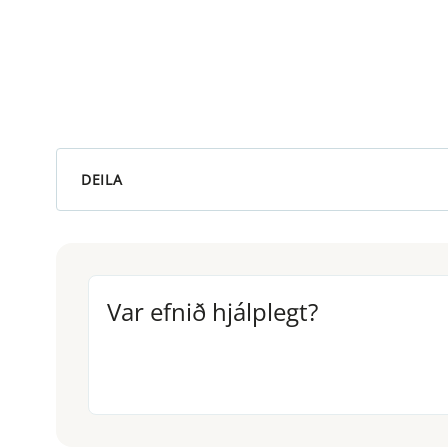
DEILA
Var efnið hjálplegt?
Var efnið hjálplegt?