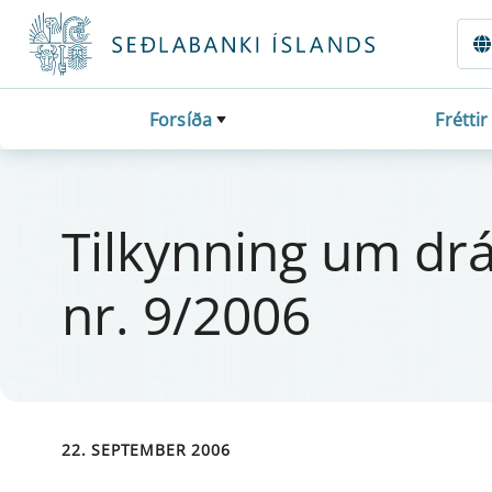
Fara beint í Meginmál
Forsíða
Fréttir
Til­kynn­ing um drá­
nr. 9/2006
22. SEPTEMBER 2006