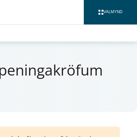
VALMYND
LOKA
 pen­inga­krö­f­um