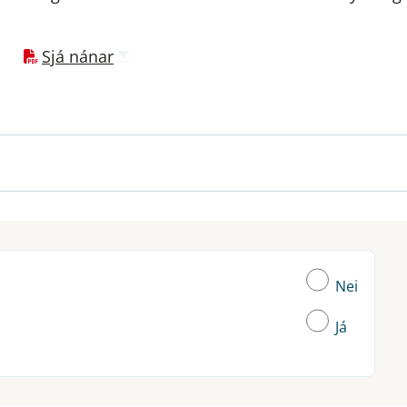
Sjá nánar
Nei
Já