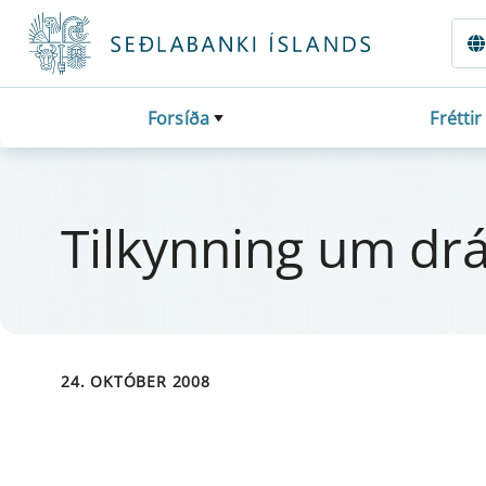
Fara beint í Meginmál
Forsíða
Fréttir
Til­kynn­ing um drá­
24. OKTÓBER 2008