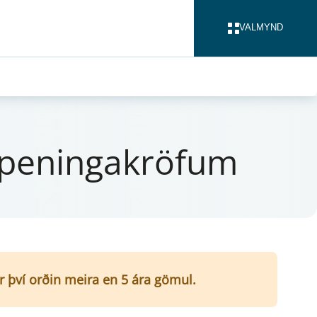
VALMYND
LOKA
 pen­inga­krö­f­um
er því orðin meira en 5 ára gömul.