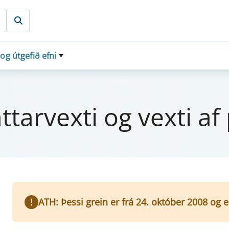
 og útgefið efni
tt­a­rvexti og vexti af
ATH: Þessi grein er frá 24. október 2008 og 