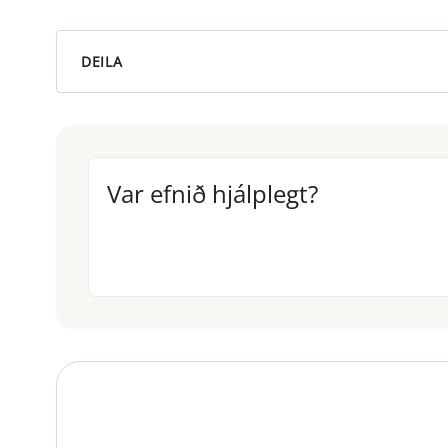
DEILA
Var efnið hjálplegt?
Var efnið hjálplegt?