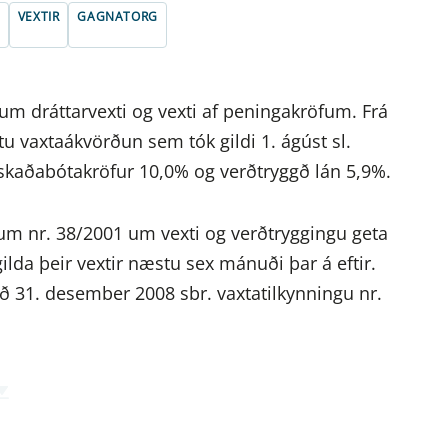
VEXTIR
GAGNATORG
um dráttarvexti og vexti af peningakröfum. Frá
u vaxtaákvörðun sem tók gildi 1. ágúst sl.
, skaðabótakröfur 10,0% og verðtryggð lán 5,9%.
ögum nr. 38/2001 um vexti og verðtryggingu geta
 gilda þeir vextir næstu sex mánuði þar á eftir.
með 31. desember 2008 sbr. vaxtatilkynningu nr.