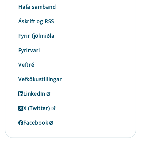
Hafa samband
Áskrift og RSS
Fyrir fjölmiðla
Fyrirvari
Veftré
Vefkökustillingar
LinkedIn
X (Twitter)
Facebook