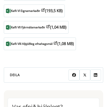
(193,5 KB)
Kafli VI Eignamarkaðir
(1,04 MB)
Kafli VII Fjármálamarkaðir
(1,08 MB)
Kafli VIII Alþjóðleg efnahagsmál
DEILA
Var efnið hjálplegt?
Var efnið hjálplegt?