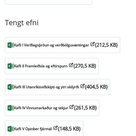
Tengt efni
(212,5 KB)
Kafli I Verðlagsþróun og verðbólguvæntingar
(270,5 KB)
Kafli II Framleiðsla og eftirspurn
(404,5 KB)
Kafli III Utanríkisviðskipti og ytri skilyrði
(261,5 KB)
Kafli IV Vinnumarkaður og tekjur
(148,5 KB)
Kafli V Opinber fjármál