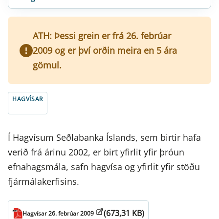
ATH: Þessi grein er frá 26. febrúar
2009 og er því orðin meira en 5 ára
gömul.
HAGVÍSAR
Í Hagvísum Seðlabanka Íslands, sem birtir hafa
verið frá árinu 2002, er birt yfirlit yfir þróun
efnahagsmála, safn hagvísa og yfirlit yfir stöðu
fjármálakerfisins.
(673,31 KB)
Hagvísar 26. febrúar 2009