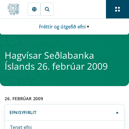
Fara beint í Meginmál
Fréttir og útgefið efni
Hag­vís­ar Seðlabanka
Íslands 26. fe­brú­ar 2009
26. FEBRÚAR 2009
EFNISYFIRLIT
Tengt efni