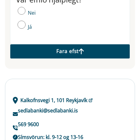
Nei
Já
Fara efst
Kalkofnsvegi 1, 101 Reykjavík
sedlabanki@sedlabanki.is
569 9600
Símsvörun: kl. 9-12 og 13-16