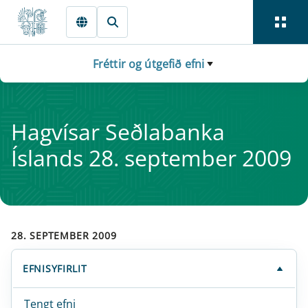
Fara beint í Meginmál
Fréttir og útgefið efni
Hag­vís­ar Seðlabanka
Íslands 28. sept­em­ber 2009
28. SEPTEMBER 2009
EFNISYFIRLIT
Tengt efni