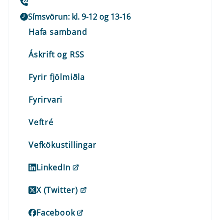
Símsvörun: kl. 9-12 og 13-16
Hafa samband
Áskrift og RSS
Fyrir fjölmiðla
Fyrirvari
Veftré
Vefkökustillingar
LinkedIn
X (Twitter)
Facebook