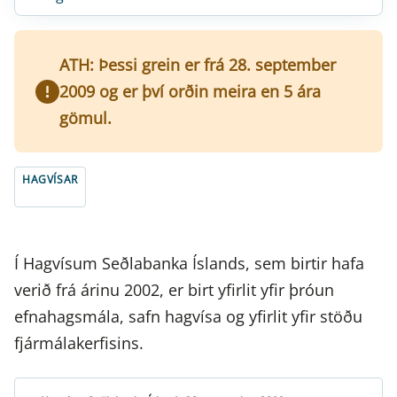
ATH: Þessi grein er frá 28. september
2009 og er því orðin meira en 5 ára
gömul.
HAGVÍSAR
Í Hagvísum Seðlabanka Íslands, sem birtir hafa
verið frá árinu 2002, er birt yfirlit yfir þróun
efnahagsmála, safn hagvísa og yfirlit yfir stöðu
fjármálakerfisins.