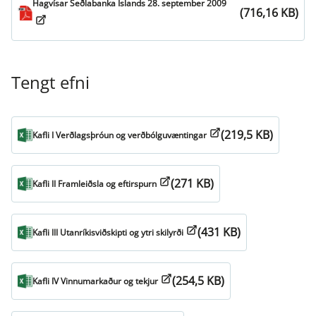
Hagvísar Seðlabanka Íslands 28. september 2009
(716,16 KB)
Tengt efni
(219,5 KB)
Kafli I Verðlagsþróun og verðbólguvæntingar
(271 KB)
Kafli II Framleiðsla og eftirspurn
(431 KB)
Kafli III Utanríkisviðskipti og ytri skilyrði
(254,5 KB)
Kafli IV Vinnumarkaður og tekjur