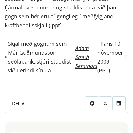
fjármálakreppunnar og studdist m.a. við þau
gögn sem hér eru aðgengileg í meðfylgjandi
kraftbendilsskjali (.ppt).
Skjal með gögnum sem
í París 10.
Adam
Már Guðmundsson
nóvember
Smith
seðlabankastjóri studdist
2009
Seminars
við í erindi sínu á
(PPT)
DEILA