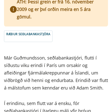
ATH: Þessi grein er frá 16. nóvember
2009 og er því orðin meira en 5 ára
gömul.
RÆÐUR SEÐLABANKASTJÓRA
Már Guðmundsson, seðlabankastjóri, flutti í
síðustu viku erindi í París um orsakir og
afleiðingar fjármálakreppunnar á Íslandi, um
viðbrögð við henni og endurbata. Erindið var flutt
á málstofum sem kenndar eru við Adam Smith.
Í erindinu, sem flutt var á ensku, fór
seðlabankastjóri í ítarlegu máli yfir þróun