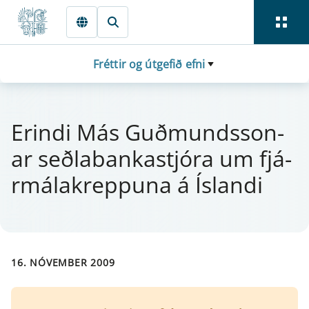
Fara beint í Meginmál
Fréttir og útgefið efni
Er­indi Más Guðmund­sson­
ar seðlabanka­stjóra um fjá­
r­málakrepp­una á Íslandi
16. NÓVEMBER 2009