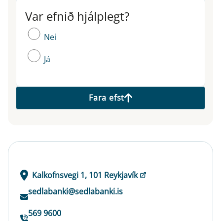
Var efnið hjálplegt?
Var efnið hjálplegt?
Nei
Já
Fara efst
Kalkofnsvegi 1, 101 Reykjavík
sedlabanki@sedlabanki.is
569 9600