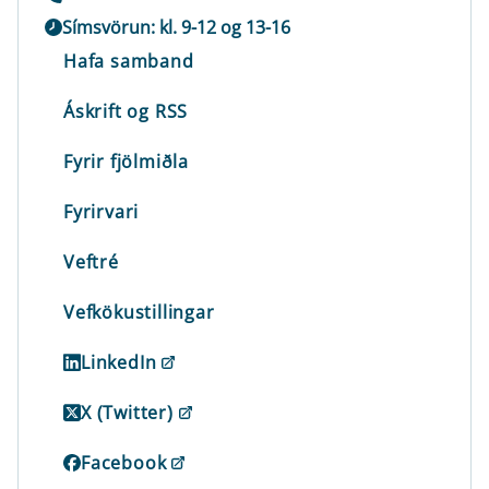
Símsvörun: kl. 9-12 og 13-16
Hafa samband
Áskrift og RSS
Fyrir fjölmiðla
Fyrirvari
Veftré
Vefkökustillingar
LinkedIn
X (Twitter)
Facebook