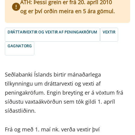
ATH: Þessi grein er frá 20. apríl 2010
og er því orðin meira en 5 ára gömul.
DRÁTTARVEXTIR OG VEXTIR AF PENINGAKRÖFUM
VEXTIR
GAGNATORG
Seðlabanki Íslands birtir mánaðarlega
tilkynningu um dráttarvexti og vexti af
peningakröfum. Engin breyting er á vöxtum frá
síðustu vaxtaákvörðun sem tók gildi 1. apríl
síðastliðinn.
Frá og með 1. maí nk. verða vextir því