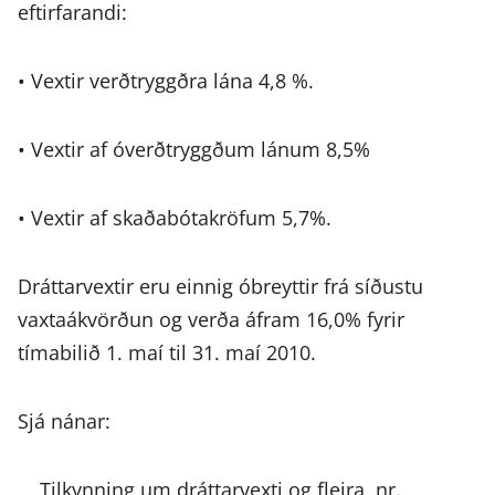
eftirfarandi:
• Vextir verðtryggðra lána 4,8 %.
• Vextir af óverðtryggðum lánum 8,5%
• Vextir af skaðabótakröfum 5,7%.
Dráttarvextir eru einnig óbreyttir frá síðustu
vaxtaákvörðun og verða áfram 16,0% fyrir
tímabilið 1. maí til 31. maí 2010.
Sjá nánar:
Tilkynning um dráttarvexti og fleira, nr.