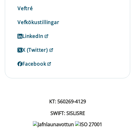
Veftré
Vefkökustillingar
LinkedIn
X (Twitter)
Facebook
KT: 560269-4129
SWIFT: SISLISRE