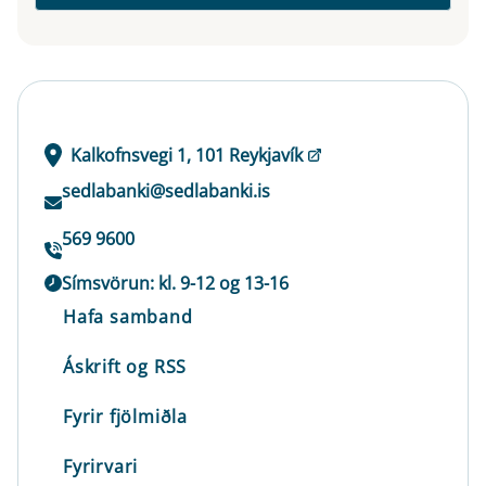
Kalkofnsvegi 1, 101 Reykjavík
sedlabanki@sedlabanki.is
569 9600
Símsvörun: kl. 9-12 og 13-16
Hafa samband
Áskrift og RSS
Fyrir fjölmiðla
Fyrirvari