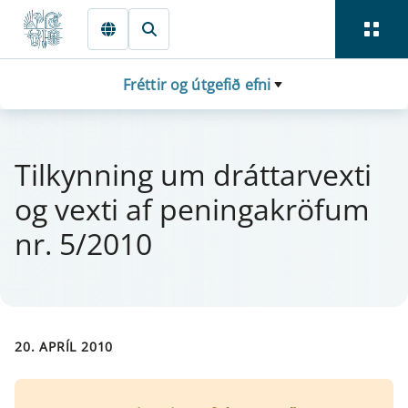
Fara beint í Meginmál
Fréttir og útgefið efni
Til­kynn­ing um drá­tt­a­rvexti
og vexti af pen­inga­krö­f­um
nr. 5/2010
20. APRÍL 2010