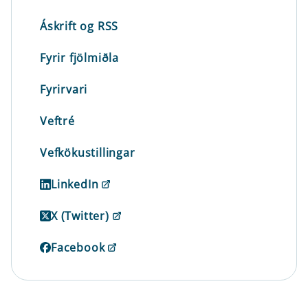
Áskrift og RSS
Fyrir fjölmiðla
Fyrirvari
Veftré
Vefkökustillingar
LinkedIn
X (Twitter)
Facebook