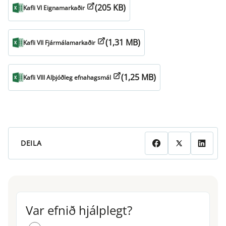
(205 KB)
Kafli VI Eignamarkaðir
(1,31 MB)
Kafli VII Fjármálamarkaðir
(1,25 MB)
Kafli VIII Alþjóðleg efnahagsmál
DEILA
Var efnið hjálplegt?
Var efnið hjálplegt?