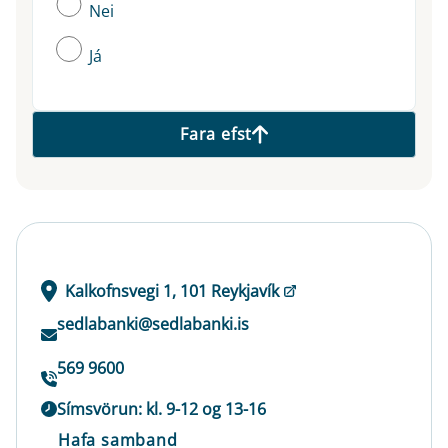
Nei
Já
Fara efst
Kalkofnsvegi 1, 101 Reykjavík
sedlabanki@sedlabanki.is
569 9600
Símsvörun: kl. 9-12 og 13-16
Hafa samband