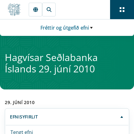
Fara beint í Meginmál
Fréttir og útgefið efni
Hag­vís­ar Seðlabanka
Íslands 29. júní 2010
29. JÚNÍ 2010
EFNISYFIRLIT
Tengt efni