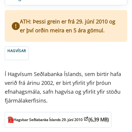
ATH: Þessi grein er frá 29. júní 2010 og
er því orðin meira en 5 ára gömul.
HAGVÍSAR
Í Hagvísum Seðlabanka Íslands, sem birtir hafa
verið frá árinu 2002, er birt yfirlit yfir þróun
efnahagsmála, safn hagvísa og yfirlit yfir stöðu
fjármálakerfisins.
(6,39 MB)
Hagvísar Seðlabanka Íslands 29. júní 2010