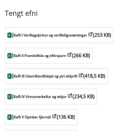
Tengt efni
(253 KB)
Kafli I Verðlagsþróun og verðbólguvæntingar
(266 KB)
Kafli II Framleiðsla og eftirspurn
(418,5 KB)
Kafli III Utanríkisviðskipti og ytri skilyrði
(234,5 KB)
Kafli IV Vinnumarkaður og tekjur
(136 KB)
Kafli V Opinber fjármál