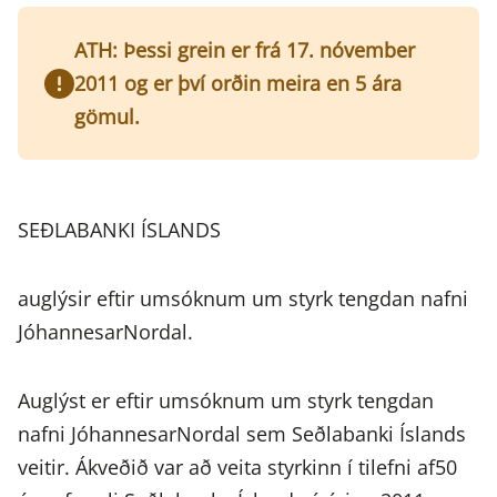
ATH: Þessi grein er frá 17. nóvember
2011 og er því orðin meira en 5 ára
gömul.
SEÐLABANKI ÍSLANDS
auglýsir eftir umsóknum um styrk tengdan nafni
JóhannesarNordal.
Auglýst er eftir umsóknum um styrk tengdan
nafni JóhannesarNordal sem Seðlabanki Íslands
veitir. Ákveðið var að veita styrkinn í tilefni af50