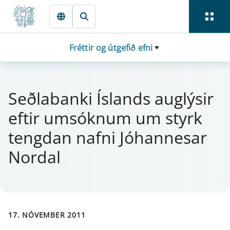
Fara beint í Meginmál
Fréttir og útgefið efni
Seðlaban­ki Íslands aug­lýs­ir
eft­ir um­sókn­um um styrk
tengd­an nafni Jó­hanne­s­ar
Nor­dal
17. NÓVEMBER 2011