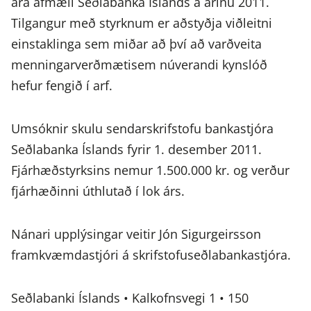
ára afmæli Seðlabanka Íslands á árinu 2011.
Tilgangur með styrknum er aðstyðja viðleitni
einstaklinga sem miðar að því að varðveita
menningarverðmætisem núverandi kynslóð
hefur fengið í arf.
Umsóknir skulu sendarskrifstofu bankastjóra
Seðlabanka Íslands fyrir 1. desember 2011.
Fjárhæðstyrksins nemur 1.500.000 kr. og verður
fjárhæðinni úthlutað í lok árs.
Nánari upplýsingar veitir Jón Sigurgeirsson
framkvæmdastjóri á skrifstofuseðlabankastjóra.
Seðlabanki Íslands • Kalkofnsvegi 1 • 150