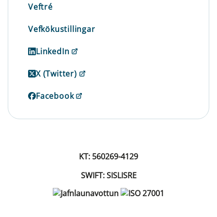
Veftré
Vefkökustillingar
LinkedIn
X (Twitter)
Facebook
KT: 560269-4129
SWIFT: SISLISRE