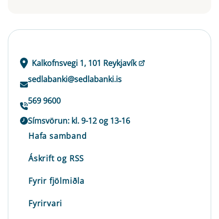
Kalkofnsvegi 1, 101 Reykjavík
sedlabanki@sedlabanki.is
569 9600
Símsvörun: kl. 9-12 og 13-16
Hafa samband
Áskrift og RSS
Fyrir fjölmiðla
Fyrirvari