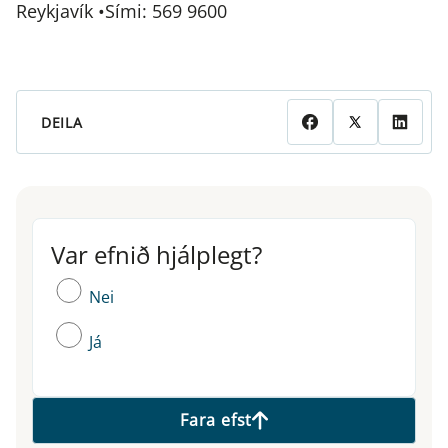
Reykjavík •Sími: 569 9600
DEILA
Var efnið hjálplegt?
Var efnið hjálplegt?
Nei
Já
Fara efst