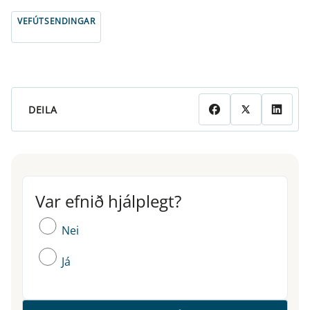
VEFÚTSENDINGAR
DEILA
Var efnið hjálplegt?
Var efnið hjálplegt?
Nei
Já