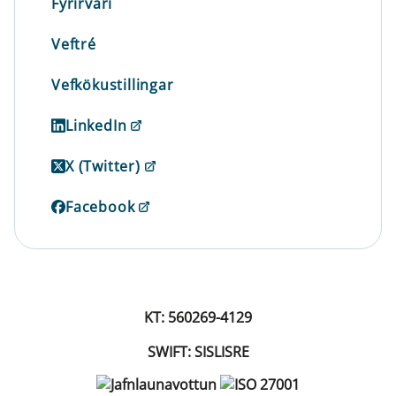
Fyrirvari
Veftré
Vefkökustillingar
LinkedIn
X (Twitter)
Facebook
KT: 560269-4129
SWIFT: SISLISRE