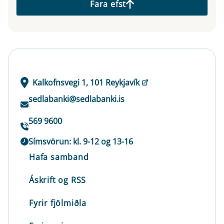
Fara efst
Kalkofnsvegi 1, 101 Reykjavík
sedlabanki@sedlabanki.is
569 9600
Símsvörun: kl. 9-12 og 13-16
Hafa samband
Áskrift og RSS
Fyrir fjölmiðla