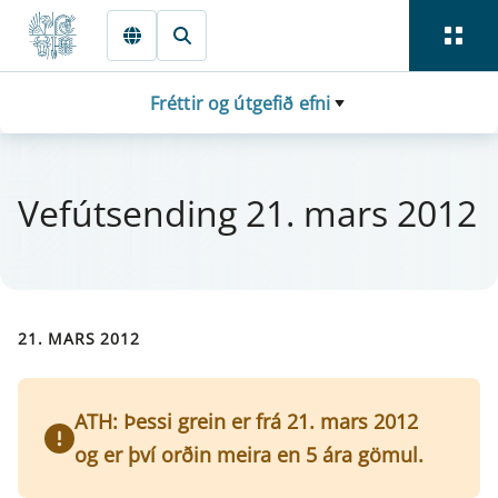
Fara beint í Meginmál
Fréttir og útgefið efni
Vefút­send­ing 21. mars 2012
21. MARS 2012
ATH: Þessi grein er frá 21. mars 2012
og er því orðin meira en 5 ára gömul.