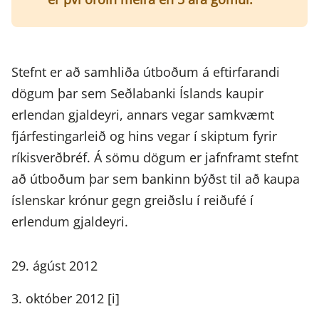
Stefnt er að samhliða útboðum á eftirfarandi
dögum þar sem Seðlabanki Íslands kaupir
erlendan gjaldeyri, annars vegar samkvæmt
fjárfestingarleið og hins vegar í skiptum fyrir
ríkisverðbréf. Á sömu dögum er jafnframt stefnt
að útboðum þar sem bankinn býðst til að kaupa
íslenskar krónur gegn greiðslu í reiðufé í
erlendum gjaldeyri.
29. ágúst 2012
3. október 2012 [i]