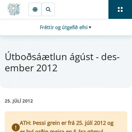
Fara beint í Meginmál
Fréttir og útgefið efni
Útboðsáætl­un ág­úst - des­
em­ber 2012
25. JÚLÍ 2012
ATH: Þessi grein er frá 25. júlí 2012 og
er því orðin meira en 5 ára gömul.