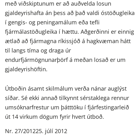
með viðskiptunum er að auðvelda losun
gjaldeyrishafta án þess að það valdi óstöðugleika
í gengis- og peningamálum eða tefli
fjármálastöðugleika í hættu. Aðgerðinni er einnig
ætlað að fjármagna ríkissjóð á hagkvæman hátt
til langs tíma og draga úr
endurfjármögnunarþörf á meðan losað er um
gjaldeyrishöftin.
Útboðin ásamt skilmálum verða nánar auglýst
síðar. Sé ekki annað tilkynnt sérstaklega rennur
umsóknarfrestur um þátttöku í fjárfestingarleið
út 14 virkum dögum fyrir hvert útboð.
Nr. 27/201225. júlí 2012