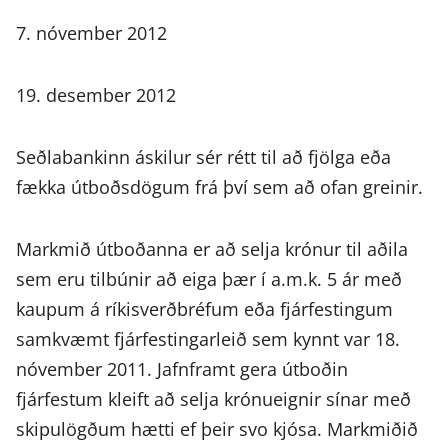
7. nóvember 2012
19. desember 2012
Seðlabankinn áskilur sér rétt til að fjölga eða
fækka útboðsdögum frá því sem að ofan greinir.
Markmið útboðanna er að selja krónur til aðila
sem eru tilbúnir að eiga þær í a.m.k. 5 ár með
kaupum á ríkisverðbréfum eða fjárfestingum
samkvæmt fjárfestingarleið sem kynnt var 18.
nóvember 2011. Jafnframt gera útboðin
fjárfestum kleift að selja krónueignir sínar með
skipulögðum hætti ef þeir svo kjósa. Markmiðið