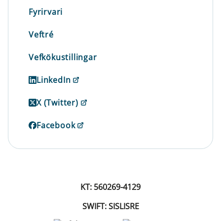
Fyrirvari
Veftré
Vefkökustillingar
LinkedIn
X (Twitter)
Facebook
KT: 560269-4129
SWIFT: SISLISRE