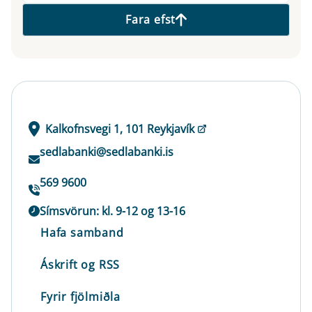
Fara efst
Kalkofnsvegi 1, 101 Reykjavík
sedlabanki@sedlabanki.is
569 9600
Símsvörun: kl. 9-12 og 13-16
Hafa samband
Áskrift og RSS
Fyrir fjölmiðla