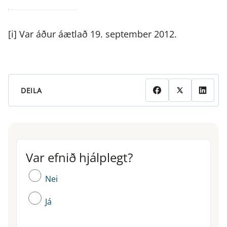
[i] Var áður áætlað 19. september 2012.
DEILA
Var efnið hjálplegt?
Var efnið hjálplegt?
Nei
Já