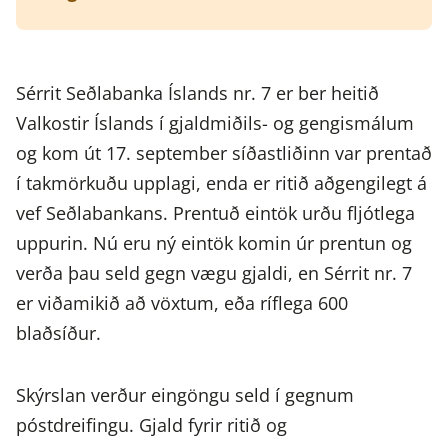
Sérrit Seðlabanka Íslands nr. 7 er ber heitið
Valkostir Íslands í gjaldmiðils- og gengismálum
og kom út 17. september síðastliðinn var prentað
í takmörkuðu upplagi, enda er ritið aðgengilegt á
vef Seðlabankans. Prentuð eintök urðu fljótlega
uppurin. Nú eru ný eintök komin úr prentun og
verða þau seld gegn vægu gjaldi, en Sérrit nr. 7
er viðamikið að vöxtum, eða ríflega 600
blaðsíður.
Skýrslan verður eingöngu seld í gegnum
póstdreifingu. Gjald fyrir ritið og