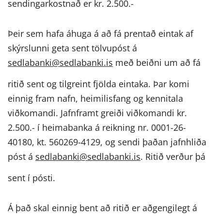
sendingarkostnað er kr. 2.500.-
Þeir sem hafa áhuga á að fá prentað eintak af
skýrslunni geta sent tölvupóst á
sedlabanki@sedlabanki.is
með beiðni um að fá
ritið sent og tilgreint fjölda eintaka. Þar komi
einnig fram nafn, heimilisfang og kennitala
viðkomandi. Jafnframt greiði viðkomandi kr.
2.500.- í heimabanka á reikning nr. 0001-26-
40180, kt. 560269-4129, og sendi þaðan jafnhliða
póst á
sedlabanki@sedlabanki.is
. Ritið verður þá
sent í pósti.
Á það skal einnig bent að ritið er aðgengilegt á