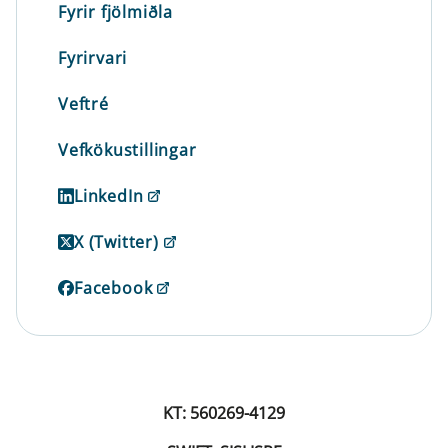
Fyrir fjölmiðla
Fyrirvari
Veftré
Vefkökustillingar
LinkedIn
X (Twitter)
Facebook
KT: 560269-4129