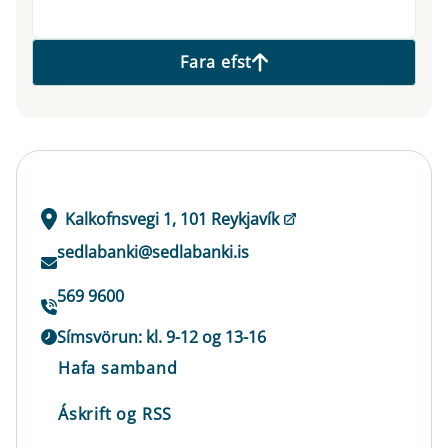
Fara efst
Kalkofnsvegi 1, 101 Reykjavík
sedlabanki@sedlabanki.is
569 9600
Símsvörun: kl. 9-12 og 13-16
Hafa samband
Áskrift og RSS