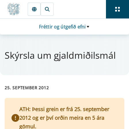
Fara beint í Meginmál
Fréttir og útgefið efni
Skýrsla um gjald­miðils­mál
25. SEPTEMBER 2012
ATH: Þessi grein er frá 25. september
2012 og er því orðin meira en 5 ára
gömul.