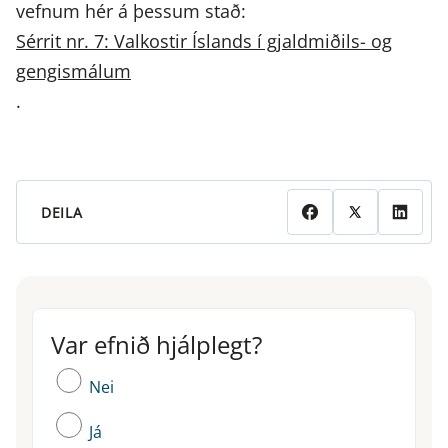
vefnum hér á þessum stað:
Sérrit nr. 7: Valkostir Íslands í gjaldmiðils- og
gengismálum
.
DEILA
Var efnið hjálplegt?
Var efnið hjálplegt?
Nei
Já