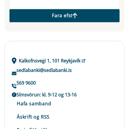
Fara efst
Kalkofnsvegi 1, 101 Reykjavík
sedlabanki@sedlabanki.is
569 9600
Símsvörun: kl. 9-12 og 13-16
Hafa samband
Áskrift og RSS