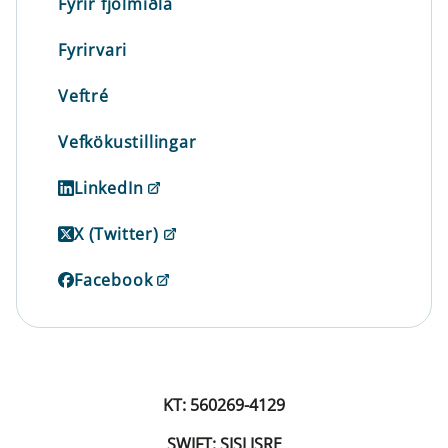
Fyrir fjölmiðla
Fyrirvari
Veftré
Vefkökustillingar
LinkedIn
X (Twitter)
Facebook
KT: 560269-4129
SWIFT: SISLISRE