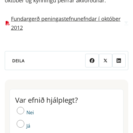
október og kynningu þeirrar ákvörðunar.
Fundargerð peningastefnunefndar í október
2012
DEILA
Var efnið hjálplegt?
Var efnið hjálplegt?
Nei
Já