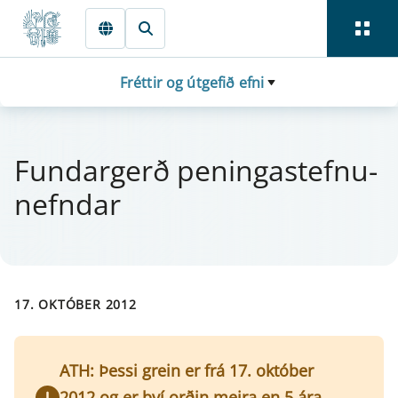
Fara beint í Meginmál
Fréttir og útgefið efni
Fund­ar­gerð pen­inga­stefnu­
nefnd­ar
17. OKTÓBER 2012
ATH: Þessi grein er frá 17. október
2012 og er því orðin meira en 5 ára