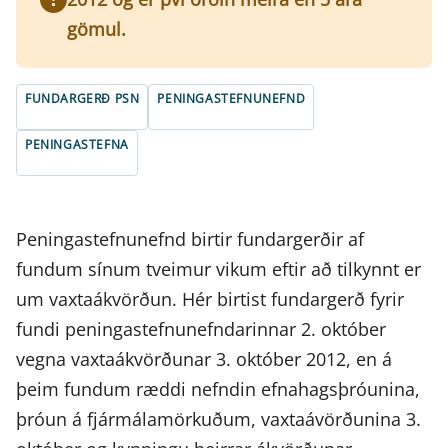
gömul.
FUNDARGERÐ PSN
PENINGASTEFNUNEFND
PENINGASTEFNA
Peningastefnunefnd birtir fundargerðir af
fundum sínum tveimur vikum eftir að tilkynnt er
um vaxtaákvörðun. Hér birtist fundargerð fyrir
fundi peningastefnunefndarinnar 2. október
vegna vaxtaákvörðunar 3. október 2012, en á
þeim fundum ræddi nefndin efnahagsþróunina,
þróun á fjármálamörkuðum, vaxtaávörðunina 3.