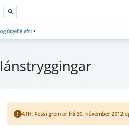
 og útgefið efni
áns­trygg­ing­ar
ATH: Þessi grein er frá 30. nóvember 2012 o