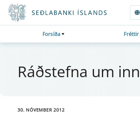
Fara beint í Meginmál
Forsíða
Fréttir
Ráðstefna um inn­l
30. NÓVEMBER 2012