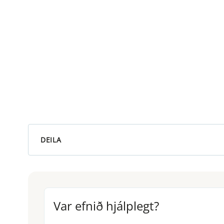
DEILA
Var efnið hjálplegt?
Var efnið hjálplegt?