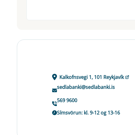
Kalkofnsvegi 1, 101 Reykjavík
sedlabanki@sedlabanki.is
569 9600
Símsvörun: kl. 9-12 og 13-16