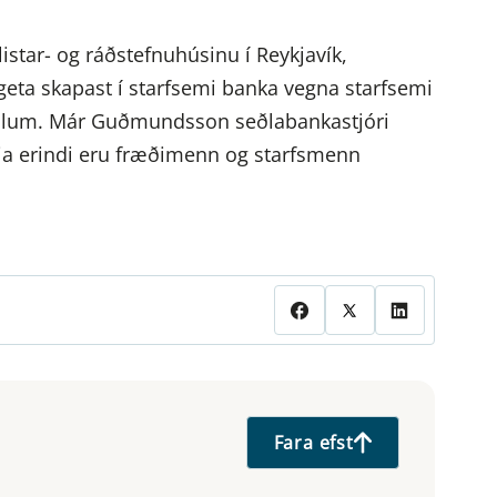
star- og ráðstefnuhúsinu í Reykjavík,
geta skapast í starfsemi banka vegna starfsemi
ðlum. Már Guðmundsson seðlabankastjóri
ytja erindi eru fræðimenn og starfsmenn
Fara efst