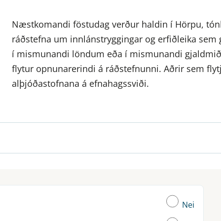
Næstkomandi föstudag verður haldin í Hörpu, tónli
ráðstefna um innlánstryggingar og erfiðleika sem 
í mismunandi löndum eða í mismunandi gjaldmi
flytur opnunarerindi á ráðstefnunni. Aðrir sem fl
alþjóðastofnana á efnahagssviði.
Nei