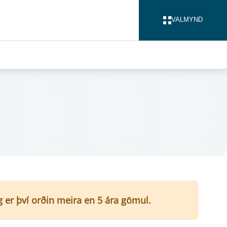
VALMYND
LOKA
g er því orðin meira en 5 ára gömul.