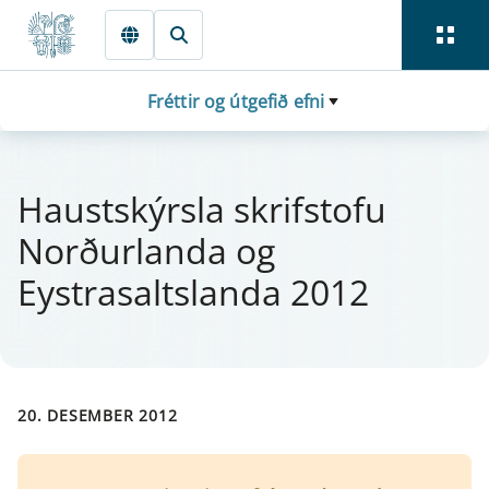
Fara beint í Meginmál
Fréttir og útgefið efni
Haust­skýrsla skrif­stofu
Norður­landa og
Eystrasaltslanda 2012
20. DESEMBER 2012