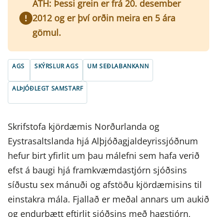
ATH: Þessi grein er frá 20. desember
2012 og er því orðin meira en 5 ára
gömul.
AGS
SKÝRSLUR AGS
UM SEÐLABANKANN
ALÞJÓÐLEGT SAMSTARF
Skrifstofa kjördæmis Norðurlanda og
Eystrasaltslanda hjá Alþjóðagjaldeyrissjóðnum
hefur birt yfirlit um þau málefni sem hafa verið
efst á baugi hjá framkvæmdastjórn sjóðsins
síðustu sex mánuði og afstöðu kjördæmisins til
einstakra mála. Fjallað er meðal annars um aukið
og endurbætt eftirlit sjóðsins með hagstjórn,