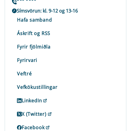
Símsvörun: kl. 9-12 og 13-16
Hafa samband
Áskrift og RSS
Fyrir fjölmiðla
Fyrirvari
Veftré
Vefkökustillingar
LinkedIn
X (Twitter)
Facebook