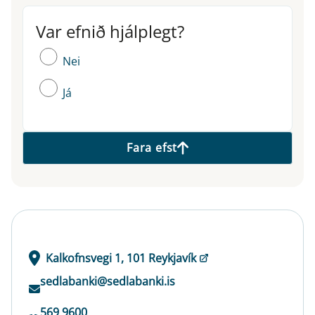
Var efnið hjálplegt?
Var efnið hjálplegt?
Nei
Já
Fara efst
Kalkofnsvegi 1, 101 Reykjavík
sedlabanki@sedlabanki.is
569 9600