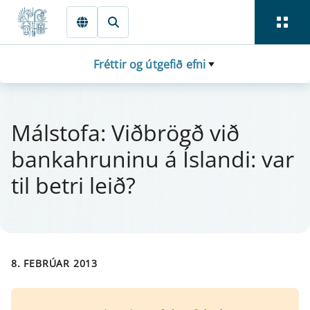
Fara beint í Meginmál
Fréttir og útgefið efni
Mál­stofa: Viðbrögð við
banka­hrun­inu á Íslandi: var
til betri leið?
8. FEBRÚAR 2013