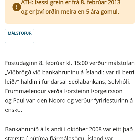
ATH: Þessi grein er frá 8. febrúar 2013
og er því orðin meira en 5 ára gömul.
MÁLSTOFUR
Föstudaginn 8. febrúar kl. 15:00 verður málstofan
„Viðbrögð við bankahruninu á Íslandi: var til betri
leið?“ haldin í fundarsal Seðlabankans, Sölvhóli.
Frummælendur verða Þorsteinn Þorgeirsson
og Paul van den Noord og verður fyrirlesturinn á
ensku.
Bankahrunið á Íslandi í október 2008 var eitt það
stærsta í nútíma fjármálasögu. Ísland var