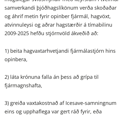
samverkandi þjóðhagslíkönum verða skoðaðar
og áhrif metin fyrir opinber fjármál, hagvöxt,
atvinnuleysi og aðrar hagstærðir á tímabilinu
2009-2025 hefðu stjórnvöld ákveðið að:
1) beita hagvaxtarhvetjandi fjármálastjórn hins
opinbera,
2) láta krónuna falla án þess að grípa til
fjármagnshafta,
3) greiða vaxtakostnað af Icesave-samningnum
eins og upphaflega var gert ráð fyrir, eða