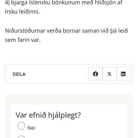
4) bjarga íslensku bönkunum með hliðsjón af
írsku leiðinni.
Niðurstöðurnar verða bornar saman við þá leið
sem farin var.
DEILA
Var efnið hjálplegt?
Var efnið hjálplegt?
Nei