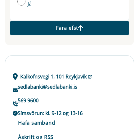
Já
Fara efst
Kalkofnsvegi 1, 101 Reykjavík
sedlabanki@sedlabanki.is
569 9600
Símsvörun: kl. 9-12 og 13-16
Hafa samband
Áskrift og RSS