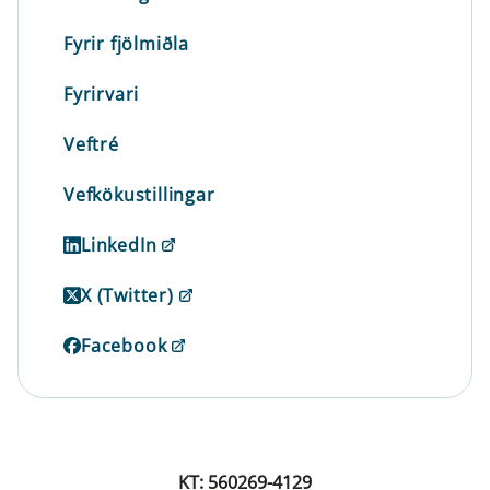
Fyrir fjölmiðla
Fyrirvari
Veftré
Vefkökustillingar
LinkedIn
X (Twitter)
Facebook
KT: 560269-4129