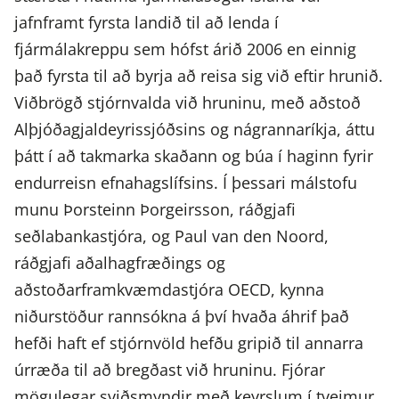
jafnframt fyrsta landið til að lenda í
fjármálakreppu sem hófst árið 2006 en einnig
það fyrsta til að byrja að reisa sig við eftir hrunið.
Viðbrögð stjórnvalda við hruninu, með aðstoð
Alþjóðagjaldeyrissjóðsins og nágrannaríkja, áttu
þátt í að takmarka skaðann og búa í haginn fyrir
endurreisn efnahagslífsins. Í þessari málstofu
munu Þorsteinn Þorgeirsson, ráðgjafi
seðlabankastjóra, og Paul van den Noord,
ráðgjafi aðalhagfræðings og
aðstoðarframkvæmdastjóra OECD, kynna
niðurstöður rannsókna á því hvaða áhrif það
hefði haft ef stjórnvöld hefðu gripið til annarra
úrræða til að bregðast við hruninu. Fjórar
mögulegar sviðsmyndir með keyrslum í tveimur