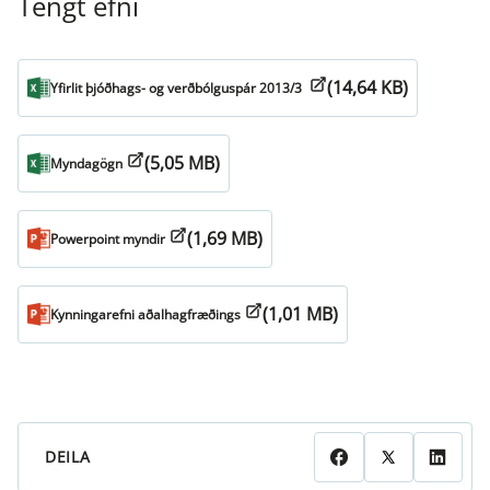
Tengt efni
(14,64 KB)
Yfirlit þjóðhags- og verðbólguspár 2013/3
(5,05 MB)
Myndagögn
(1,69 MB)
Powerpoint myndir
(1,01 MB)
Kynningarefni aðalhagfræðings
DEILA