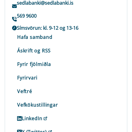
sedlabanki@sedlabanki.is
569 9600
Símsvörun: kl. 9-12 og 13-16
Hafa samband
Áskrift og RSS
Fyrir fjölmiðla
Fyrirvari
Veftré
Vefkökustillingar
LinkedIn