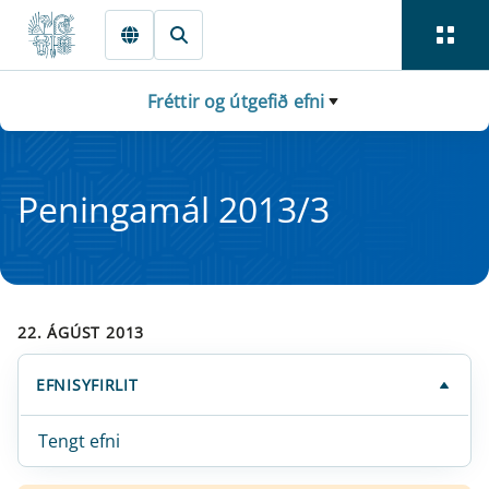
Fara beint í Meginmál
Fréttir og útgefið efni
Pen­in­ga­mál 2013/3
22. ÁGÚST 2013
EFNISYFIRLIT
Tengt efni