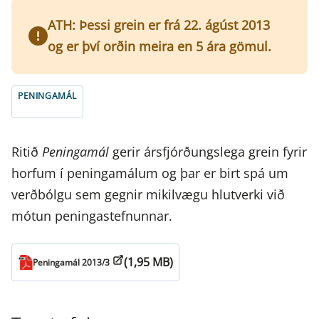
ATH: Þessi grein er frá 22. ágúst 2013
og er því orðin meira en 5 ára gömul.
PENINGAMÁL
Ritið
Peningamál
gerir ársfjórðungslega grein fyrir
horfum í peningamálum og þar er birt spá um
verðbólgu sem gegnir mikilvægu hlutverki við
mótun peningastefnunnar.
(1,95 MB)
Peningamál 2013/3