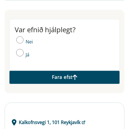
Var efnið hjálplegt?
Var efnið hjálplegt?
Nei
Já
Fara efst
Kalkofnsvegi 1, 101 Reykjavík