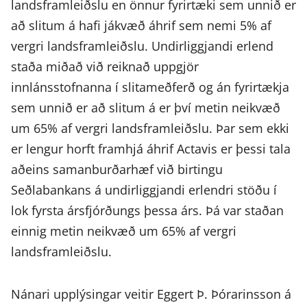
landsframleiðslu en önnur fyrirtæki sem unnið er
að slitum á hafi jákvæð áhrif sem nemi 5% af
vergri landsframleiðslu. Undirliggjandi erlend
staða miðað við reiknað uppgjör
innlánsstofnanna í slitameðferð og án fyrirtækja
sem unnið er að slitum á er því metin neikvæð
um 65% af vergri landsframleiðslu. Þar sem ekki
er lengur horft framhjá áhrif Actavis er þessi tala
aðeins samanburðarhæf við birtingu
Seðlabankans á undirliggjandi erlendri stöðu í
lok fyrsta ársfjórðungs þessa árs. Þá var staðan
einnig metin neikvæð um 65% af vergri
landsframleiðslu.
Nánari upplýsingar veitir Eggert Þ. Þórarinsson á