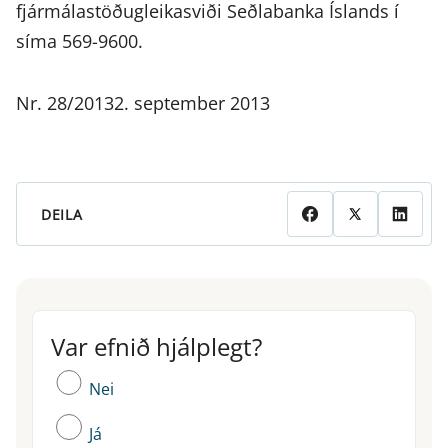
fjármálastöðugleikasviði Seðlabanka Íslands í
síma 569-9600.
Nr. 28/20132. september 2013
DEILA
Var efnið hjálplegt?
Var efnið hjálplegt?
Nei
Já