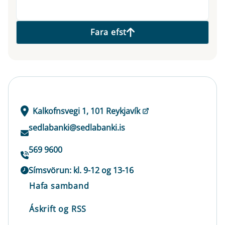
Fara efst
Kalkofnsvegi 1, 101 Reykjavík
sedlabanki@sedlabanki.is
569 9600
Símsvörun: kl. 9-12 og 13-16
Hafa samband
Áskrift og RSS