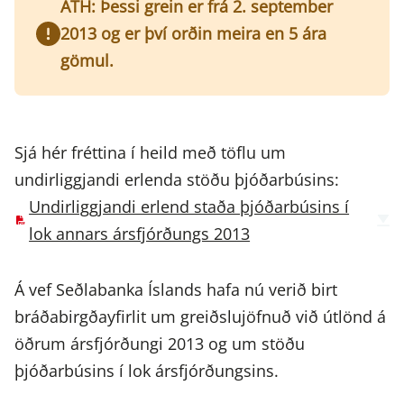
ATH: Þessi grein er frá 2. september
2013 og er því orðin meira en 5 ára
gömul.
Sjá hér fréttina í heild með töflu um
undirliggjandi erlenda stöðu þjóðarbúsins:
Undirliggjandi erlend staða þjóðarbúsins í
lok annars ársfjórðungs 2013
Á vef Seðlabanka Íslands hafa nú verið birt
bráðabirgðayfirlit um greiðslujöfnuð við útlönd á
öðrum ársfjórðungi 2013 og um stöðu
þjóðarbúsins í lok ársfjórðungsins.