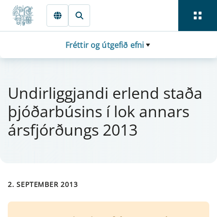
Fara beint í Meginmál
Fréttir og útgefið efni
Und­i­rliggj­andi er­lend staða
þjóðar­bús­ins í lok ann­ars
árs­fjórðungs 2013
2. SEPTEMBER 2013