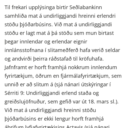
Til frekari upplýsinga birtir Seðlabankinn
samhliða mat á undirliggjandi hreinni erlendri
stöðu þjóðarbúsins. Við mat á undirliggjandi
stöðu er lagt mat á þá stöðu sem mun birtast
þegar innlendar og erlendar eignir
innlánsstofnana í slitameðferð hafa verið seldar
og andvirði þeirra ráðstafað til kröfuhafa.
Jafnframt er horft framhjá nokkrum innlendum
fyrirtækjum, öðrum en fjármálafyrirtækjum, sem
unnið er að slitum á (sjá nánari útskýringar í
Sérriti 9: Undirliggjandi erlend staða og
greiðslujöfnuður, sem gefið var út 18. mars sl.).
Við mat á undirliggjandi hreinni stöðu
þjóðarbúsins er ekki lengur horft framhjá
áhrifum lyfjafyrirtækisins Actavis (sjá nánari