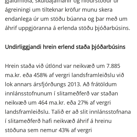
gjaldmiðla, skuldajafnanir og niðurstöður úr
ágreiningi um tilteknar kröfur munu skera
endanlega úr um stöðu búanna og þar með um
áhrif uppgjöranna á erlenda stöðu þjóðarbúsins.
Undirliggjandi hrein erlend staða þjóðarbúsins
Hrein staða við útlönd var neikvæð um 7.885
ma.kr. eða 458% af vergri landsframleiðslu við
lok annars ársfjórðungs 2013. Að frátöldum
innlánsstofnunum í slitameðferð var staðan
neikvæð um 464 ma.kr. eða 27% af vergri
landsframleiðslu. Talið er að slit innlánsstofnana
í slitameðferð hafi neikvæð áhrif á hreinu
stöðuna sem nemur 43% af vergri