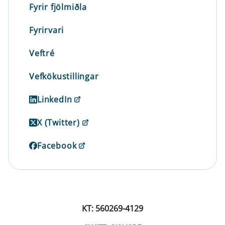
Fyrir fjölmiðla
Fyrirvari
Veftré
Vefkökustillingar
LinkedIn
X (Twitter)
Facebook
KT: 560269-4129