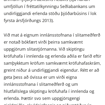
umfjöllun í fréttatilkynningu Seðlabankans um
undirliggjandi erlenda stöðu þjóðarbúsins í lok
fyrsta ársfjórðungs 2013).
Við mat á eignum innlánsstofnana í slitameðferð
er notað bókfært virði þeirra samkvæmt
uppgjörum slitastjórnanna. Við skiptingu
kröfuhafa í innlenda og erlenda aðila er farið eftir
samþykktum kröfum samkvæmt kröfuhafaskrám,
greint niður á undirliggjandi eigendur. Rétt er að
geta þess að óvissa er um virði eigna
innlánsstofnana í slitameðferð og um
hlutfallslega skiptingu kröfuhafa í innlenda og
erlenda. Þættir svo sem uppgjörsgengi