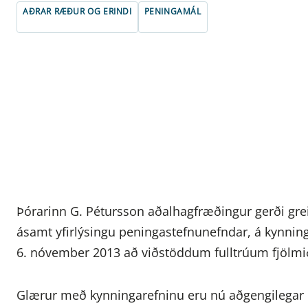
AÐRAR RÆÐUR OG ERINDI
PENINGAMÁL
Þórarinn G. Pétursson aðalhagfræðingur gerði grein
ásamt yfirlýsingu peningastefnunefndar, á kynnin
6. nóvember 2013 að viðstöddum fulltrúum fjölmið
Glærur með kynningarefninu eru nú aðgengilegar h