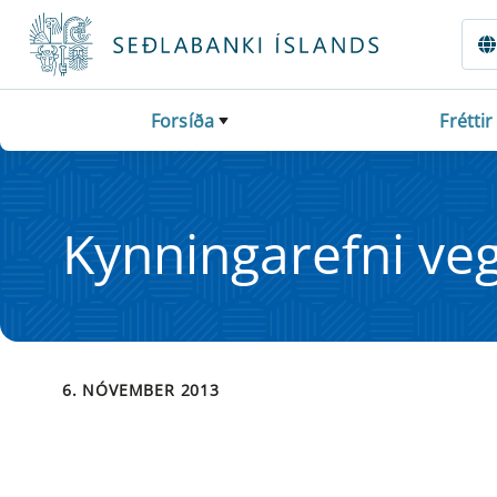
Fara beint í Meginmál
Forsíða
Fréttir
Kynn­in­g­a­refni v
6. NÓVEMBER 2013