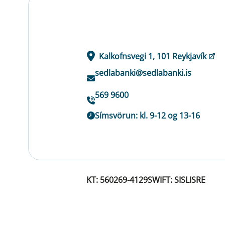
Kalkofnsvegi 1, 101 Reykjavík
sedlabanki@sedlabanki.is
569 9600
Símsvörun: kl. 9-12 og 13-16
KT: 560269-4129
SWIFT: SISLISRE