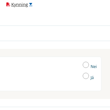
Kynning
Nei
Já