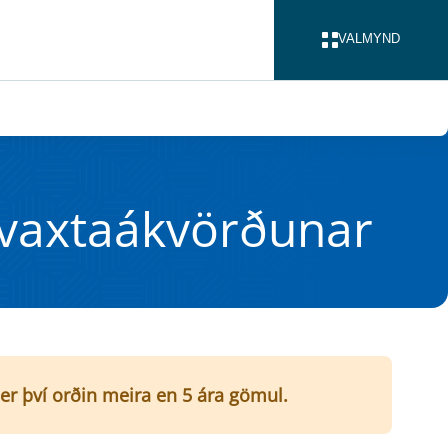
VALMYND
LOKA
g vaxta­ákvörðun­ar
er því orðin meira en 5 ára gömul.