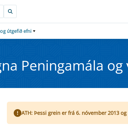
 og útgefið efni
egna Pen­in­ga­mála o
ATH: Þessi grein er frá 6. nóvember 2013 og 