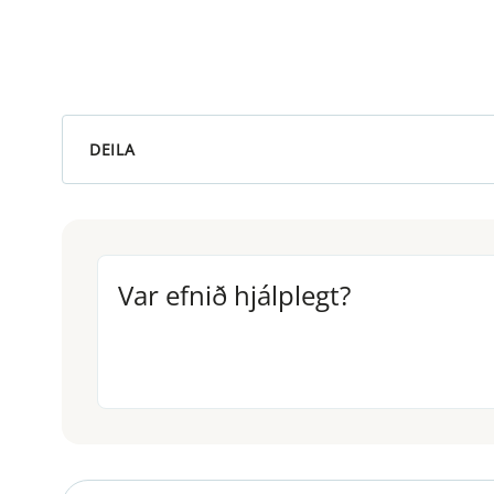
DEILA
Var efnið hjálplegt?
Var efnið hjálplegt?