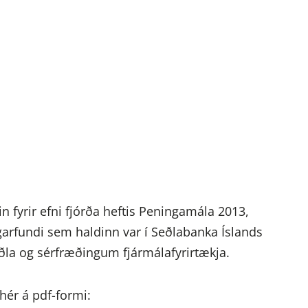
 fyrir efni fjórða heftis Peningamála 2013,
garfundi sem haldinn var í Seðlabanka Íslands
la og sérfræðingum fjármálafyrirtækja.
ér á pdf-formi: