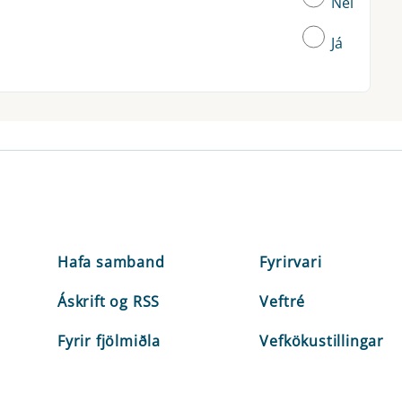
Nei
Já
Hafa samband
Fyrirvari
Áskrift og RSS
Veftré
Fyrir fjölmiðla
Vefkökustillingar