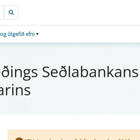
 og útgefið efni
ræðings Seðlab­an­k­an
r­ins