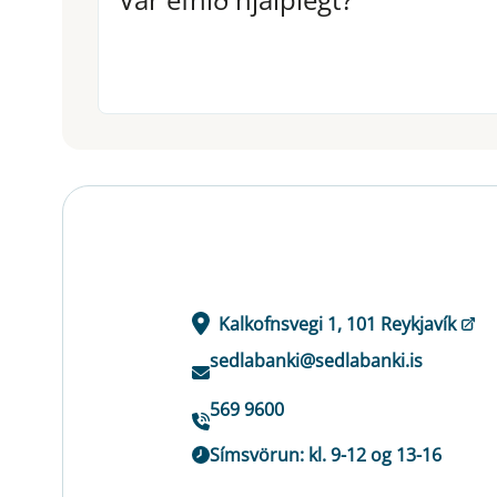
Kalkofnsvegi 1, 101 Reykjavík
sedlabanki@sedlabanki.is
569 9600
Símsvörun: kl. 9-12 og 13-16