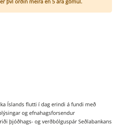
er því orðin meira en 5 ára gömul.
 Íslands flutti í dag erindi á fundi með
lýsingar og efnahagsforsendur
triði þjóðhags- og verðbólguspár Seðlabankans