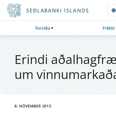
Fara beint í Meginmál
Forsíða
Fréttir
Er­indi aðal­hag­f
um vinnu­markaða
8. NÓVEMBER 2013