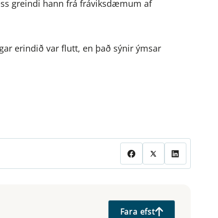
þess greindi hann frá fráviksdæmum af
ar erindið var flutt, en það sýnir ýmsar
Fara efst