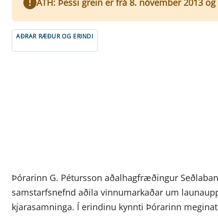
ATH: Þessi grein er frá 8. nóvember 2013 og 
AÐRAR RÆÐUR OG ERINDI
Þórarinn G. Pétursson aðalhagfræðingur Seðlabanka
samstarfsnefnd aðila vinnumarkaðar um launaupp
kjarasamninga. Í erindinu kynnti Þórarinn megina