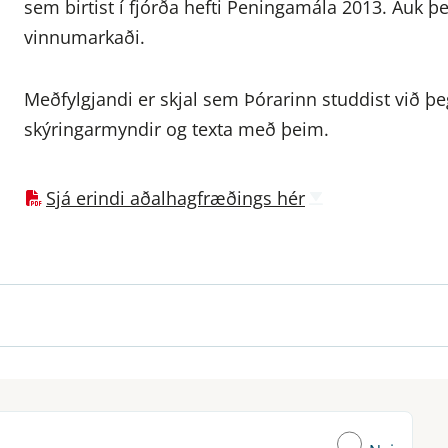
sem birtist í fjórða hefti Peningamála 2013. Auk 
vinnumarkaði.
Meðfylgjandi er skjal sem Þórarinn studdist við þeg
skýringarmyndir og texta með þeim.
Sjá erindi aðalhagfræðings hér