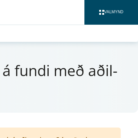
VALMYND
LOKA
s á fundi með aðil­