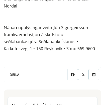
Nordal
Nánari upplýsingar veitir Jón Sigurgeirsson
framkvæmdastjóri á skrifstofu
seðlabankastjóra.Seðlabanki Íslands •
Kalkofnsvegi 1 • 150 Reykjavík • Sími: 569 9600
DEILA
Var efnið hjálplegt?