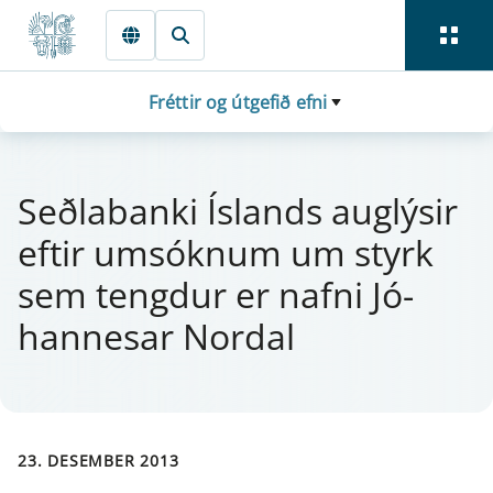
Fara beint í Meginmál
Fréttir og útgefið efni
Seðlaban­ki Íslands aug­lýs­ir
eft­ir um­sókn­um um styrk
sem tengd­ur er nafni Jó­
hanne­s­ar Nor­dal
23. DESEMBER 2013