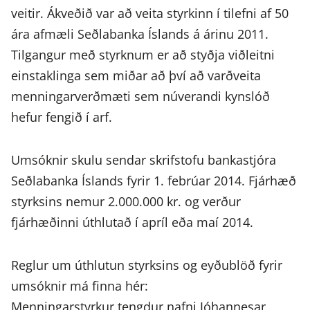
veitir. Ákveðið var að veita styrkinn í tilefni af 50
ára afmæli Seðlabanka Íslands á árinu 2011.
Tilgangur með styrknum er að styðja viðleitni
einstaklinga sem miðar að því að varðveita
menningarverðmæti sem núverandi kynslóð
hefur fengið í arf.
Umsóknir skulu sendar skrifstofu bankastjóra
Seðlabanka Íslands fyrir 1. febrúar 2014. Fjárhæð
styrksins nemur 2.000.000 kr. og verður
fjárhæðinni úthlutað í apríl eða maí 2014.
Reglur um úthlutun styrksins og eyðublöð fyrir
umsóknir má finna hér:
Menningarstyrkur tengdur nafni Jóhannesar