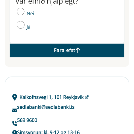
Var efnið hjálplegt?
Nei
Já
Fara efst
Kalkofnsvegi 1, 101 Reykjavík
sedlabanki@sedlabanki.is
569 9600
Símsvörun: kl. 9-12 og 13-16