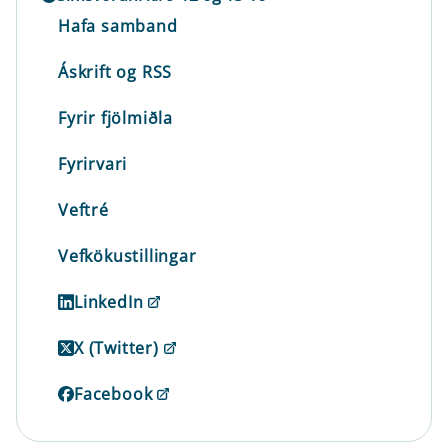
Hafa samband
Áskrift og RSS
Fyrir fjölmiðla
Fyrirvari
Veftré
Vefkökustillingar
LinkedIn
X (Twitter)
Facebook