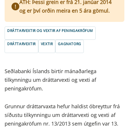
ATH: Þessi grein er frá 21. janúar 2014
og er því orðin meira en 5 ára gömul.
DRÁTTARVEXTIR OG VEXTIR AF PENINGAKRÖFUM
DRÁTTARVEXTIR
VEXTIR
GAGNATORG
Seðlabanki Íslands birtir mánaðarlega
tilkynningu um dráttarvexti og vexti af
peningakröfum.
Grunnur dráttarvaxta hefur haldist óbreyttur frá
síðustu tilkynningu um dráttarvexti og vexti af
peningakröfum nr. 13/2013 sem útgefin var 13.