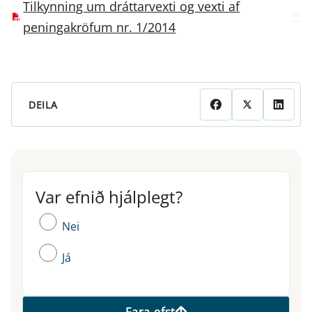
Tilkynning um dráttarvexti og vexti af
peningakröfum nr. 1/2014
DEILA
Var efnið hjálplegt?
Var efnið hjálplegt?
Nei
Já