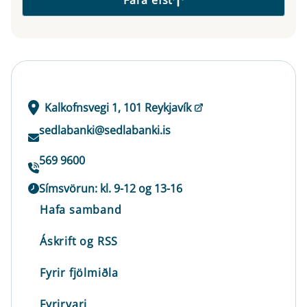
Fara efst
Kalkofnsvegi 1, 101 Reykjavík
sedlabanki@sedlabanki.is
569 9600
Símsvörun: kl. 9-12 og 13-16
Hafa samband
Áskrift og RSS
Fyrir fjölmiðla
Fyrirvari