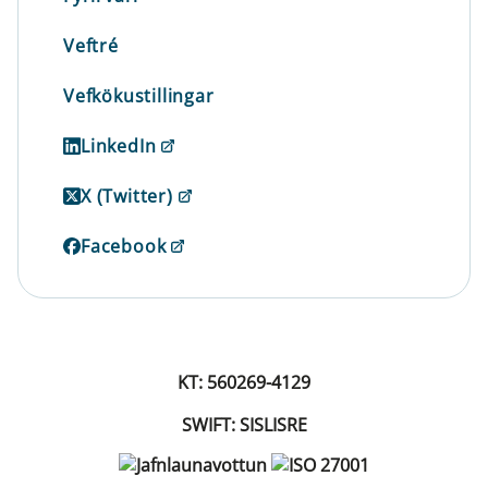
Veftré
Vefkökustillingar
LinkedIn
X (Twitter)
Facebook
KT: 560269-4129
SWIFT: SISLISRE