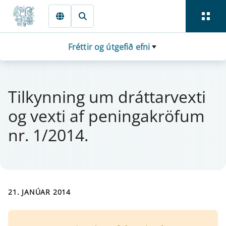
Fara beint í Meginmál
Fréttir og útgefið efni
Til­kynn­ing um drá­tt­a­rvexti
og vexti af pen­inga­krö­f­um
nr. 1/2014.
21. JANÚAR 2014