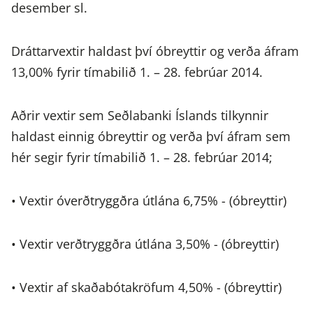
desember sl.
Dráttarvextir haldast því óbreyttir og verða áfram
13,00% fyrir tímabilið 1. – 28. febrúar 2014.
Aðrir vextir sem Seðlabanki Íslands tilkynnir
haldast einnig óbreyttir og verða því áfram sem
hér segir fyrir tímabilið 1. – 28. febrúar 2014;
• Vextir óverðtryggðra útlána 6,75% - (óbreyttir)
• Vextir verðtryggðra útlána 3,50% - (óbreyttir)
• Vextir af skaðabótakröfum 4,50% - (óbreyttir)