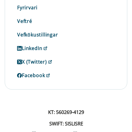
Fyrirvari
Veftré
Vefkökustillingar
LinkedIn
X (Twitter)
Facebook
KT: 560269-4129
SWIFT: SISLISRE