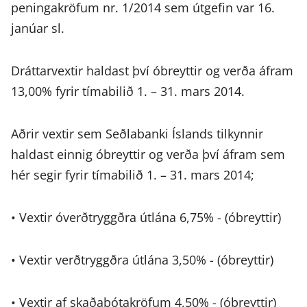
peningakröfum nr. 1/2014 sem útgefin var 16.
janúar sl.
Dráttarvextir haldast því óbreyttir og verða áfram
13,00% fyrir tímabilið 1. – 31. mars 2014.
Aðrir vextir sem Seðlabanki Íslands tilkynnir
haldast einnig óbreyttir og verða því áfram sem
hér segir fyrir tímabilið 1. – 31. mars 2014;
• Vextir óverðtryggðra útlána 6,75% - (óbreyttir)
• Vextir verðtryggðra útlána 3,50% - (óbreyttir)
• Vextir af skaðabótakröfum 4,50% - (óbreyttir)