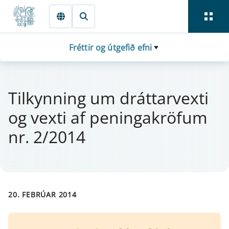
Fara beint í Meginmál
Fréttir og útgefið efni
Til­kynn­ing um drá­tt­a­rvexti
og vexti af pen­inga­krö­f­um
nr. 2/2014
20. FEBRÚAR 2014