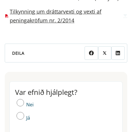
Tilkynning um dráttarvexti og vexti af
peningakröfum nr. 2/2014
DEILA
Var efnið hjálplegt?
Var efnið hjálplegt?
Nei
Já