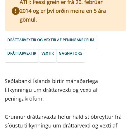
ATH: Þessi grein er frá 20. febrúar
2014 og er því orðin meira en 5 ára
gömul.
DRÁTTARVEXTIR OG VEXTIR AF PENINGAKRÖFUM
DRÁTTARVEXTIR
VEXTIR
GAGNATORG
Seðlabanki Íslands birtir mánaðarlega
tilkynningu um dráttarvexti og vexti af
peningakröfum.
Grunnur dráttarvaxta hefur haldist óbreyttur frá
síðustu tilkynningu um dráttarvexti og vexti af