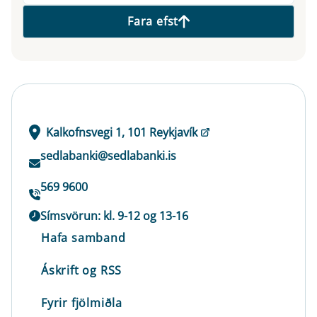
Fara efst
Kalkofnsvegi 1, 101 Reykjavík
sedlabanki@sedlabanki.is
569 9600
Símsvörun: kl. 9-12 og 13-16
Hafa samband
Áskrift og RSS
Fyrir fjölmiðla