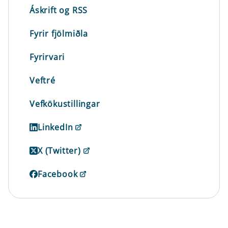
Áskrift og RSS
Fyrir fjölmiðla
Fyrirvari
Veftré
Vefkökustillingar
LinkedIn
X (Twitter)
Facebook