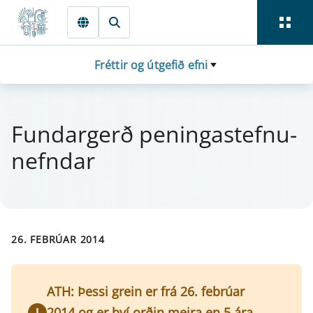
Fara beint í Meginmál
Fréttir og útgefið efni
Fund­ar­gerð pen­inga­stefnu­
nefnd­ar
26. FEBRÚAR 2014
ATH: Þessi grein er frá 26. febrúar
2014 og er því orðin meira en 5 ára