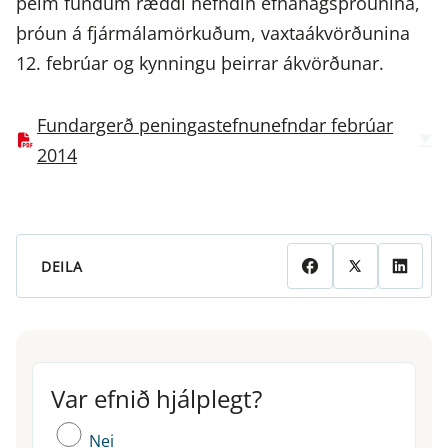
þeim fundum ræddi nefndin efnahagsþróunina,
þróun á fjármálamörkuðum, vaxtaákvörðunina
12. febrúar og kynningu þeirrar ákvörðunar.
Fundargerð peningastefnunefndar febrúar
2014
DEILA
Var efnið hjálplegt?
Var efnið hjálplegt?
Nei