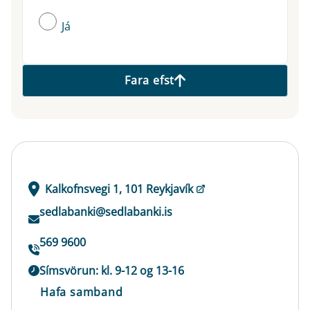
Já
Fara efst
Kalkofnsvegi 1, 101 Reykjavík
sedlabanki@sedlabanki.is
569 9600
Símsvörun: kl. 9-12 og 13-16
Hafa samband