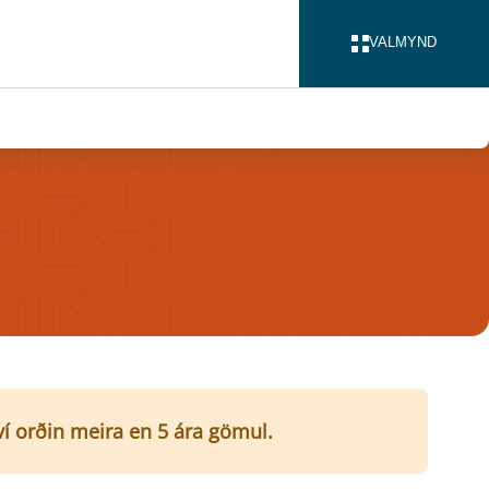
VALMYND
LOKA
því orðin meira en 5 ára gömul.