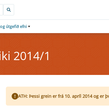
 og útgefið efni
i­ki 2014/1
ATH: Þessi grein er frá 10. apríl 2014 og er 