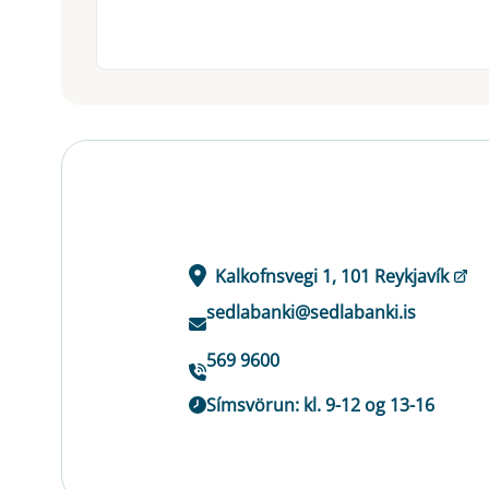
Kalkofnsvegi 1, 101 Reykjavík
sedlabanki@sedlabanki.is
569 9600
Símsvörun: kl. 9-12 og 13-16