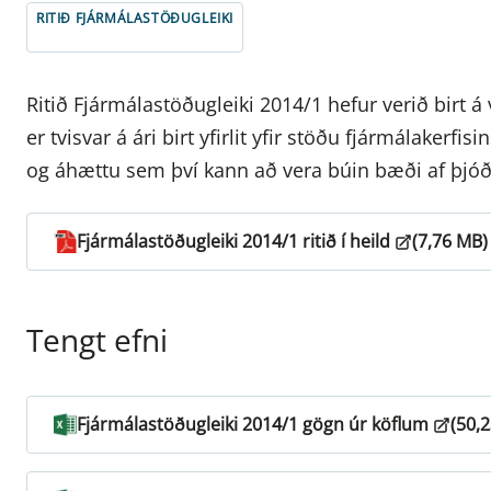
RITIÐ FJÁRMÁLASTÖÐUGLEIKI
Ritið Fjármálastöðugleiki 2014/1 hefur verið birt á
er tvisvar á ári birt yfirlit yfir stöðu fjármálakerfi
og áhættu sem því kann að vera búin bæði af þjó
Fjármálastöðugleiki 2014/1 ritið í heild
(7,76 MB)
Tengt efni
Fjármálastöðugleiki 2014/1 gögn úr köflum
(50,