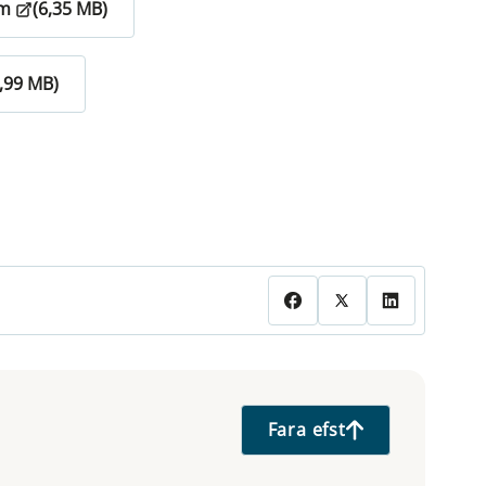
um
(6,35 MB)
7,99 MB)
Fara efst