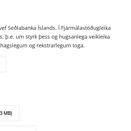
 vef Seðlabanka Íslands. Í Fjármálastöðugleika
sins, þ.e. um styrk þess og hugsanlega veikleika
ðhagslegum og rekstrarlegum toga.
23 MB)