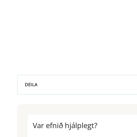
DEILA
Var efnið hjálplegt?
Var efnið hjálplegt?