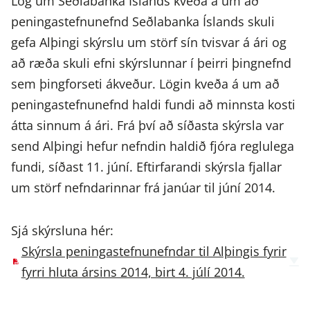
Lög um Seðlabanka Íslands kveða á um að
peningastefnunefnd Seðlabanka Íslands skuli
gefa Alþingi skýrslu um störf sín tvisvar á ári og
að ræða skuli efni skýrslunnar í þeirri þingnefnd
sem þingforseti ákveður. Lögin kveða á um að
peningastefnunefnd haldi fundi að minnsta kosti
átta sinnum á ári. Frá því að síðasta skýrsla var
send Alþingi hefur nefndin haldið fjóra reglulega
fundi, síðast 11. júní. Eftirfarandi skýrsla fjallar
um störf nefndarinnar frá janúar til júní 2014.
Sjá skýrsluna hér:
Skýrsla peningastefnunefndar til Alþingis fyrir
fyrri hluta ársins 2014, birt 4. júlí 2014.