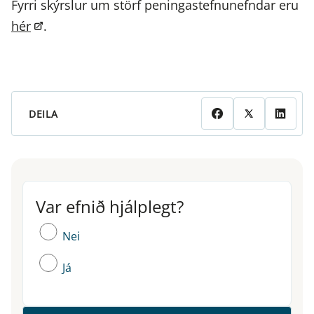
Fyrri skýrslur um störf peningastefnunefndar eru
hér
.
DEILA
Var efnið hjálplegt?
Var efnið hjálplegt?
Nei
Já