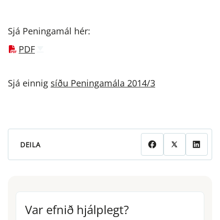
Sjá Peningamál hér:
PDF
Sjá einnig
síðu Peningamála 2014/3
DEILA
Var efnið hjálplegt?
Var efnið hjálplegt?