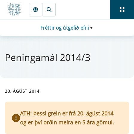
Fara beint í Meginmál
Fréttir og útgefið efni
Pen­in­ga­mál 2014/3
20. ÁGÚST 2014
ATH: Þessi grein er frá 20. ágúst 2014
og er því orðin meira en 5 ára gömul.