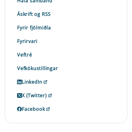
Hafa samband
Áskrift og RSS
Fyrir fjölmiðla
Fyrirvari
Veftré
Vefkökustillingar
LinkedIn
X (Twitter)
Facebook