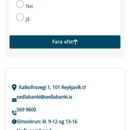
Nei
Já
Fara efst
Kalkofnsvegi 1, 101 Reykjavík
sedlabanki@sedlabanki.is
569 9600
Símsvörun: kl. 9-12 og 13-16