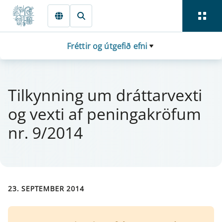
Fara beint í Meginmál
Fréttir og útgefið efni
Til­kynn­ing um drá­tt­a­rvexti
og vexti af pen­inga­krö­f­um
nr. 9/2014
23. SEPTEMBER 2014