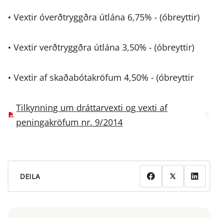
• Vextir óverðtryggðra útlána 6,75% - (óbreyttir)
• Vextir verðtryggðra útlána 3,50% - (óbreyttir)
• Vextir af skaðabótakröfum 4,50% - (óbreyttir
Tilkynning um dráttarvexti og vexti af
peningakröfum nr. 9/2014
DEILA