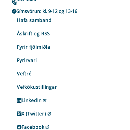
Símsvörun: kl. 9-12 og 13-16
Hafa samband
Áskrift og RSS
Fyrir fjölmiðla
Fyrirvari
Veftré
Vefkökustillingar
LinkedIn
X (Twitter)
Facebook