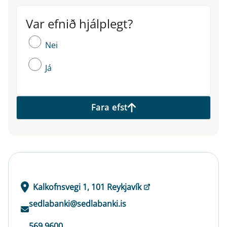
Var efnið hjálplegt?
Var efnið hjálplegt?
Nei
Já
Fara efst
Kalkofnsvegi 1, 101 Reykjavík
sedlabanki@sedlabanki.is
569 9600