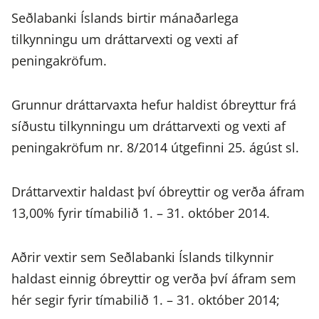
Seðlabanki Íslands birtir mánaðarlega
tilkynningu um dráttarvexti og vexti af
peningakröfum.
Grunnur dráttarvaxta hefur haldist óbreyttur frá
síðustu tilkynningu um dráttarvexti og vexti af
peningakröfum nr. 8/2014 útgefinni 25. ágúst sl.
Dráttarvextir haldast því óbreyttir og verða áfram
13,00% fyrir tímabilið 1. – 31. október 2014.
Aðrir vextir sem Seðlabanki Íslands tilkynnir
haldast einnig óbreyttir og verða því áfram sem
hér segir fyrir tímabilið 1. – 31. október 2014;