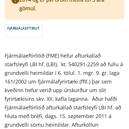
gömul.
FJÁRMÁLAEFTIRLIT
Fjármálaeftirlitið (FME) hefur afturkallað
starfsleyfi LBI hf. (LBI), kt. 540291-2259 að fullu á
grundvelli heimildar í 6. tölul. 1. mgr. 9. gr. laga
161/2002 um fjármálafyrirtæki (fftl.) þar sem
kveðinn hefur verið upp úrskurður um slit
fyrirtækisins skv. XII. kafla laganna. Áður hafði
Fjármálaeftirlitið afturkallað starfsleyfi LBI hf. að
hluta með bréfi, dags. 15. september 2011 á
grundvelli sömu heimildar. Afturköllun