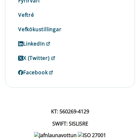
Fyrirvari
Veftré
Vefkökustillingar
LinkedIn
X (Twitter)
Facebook
KT: 560269-4129
SWIFT: SISLISRE