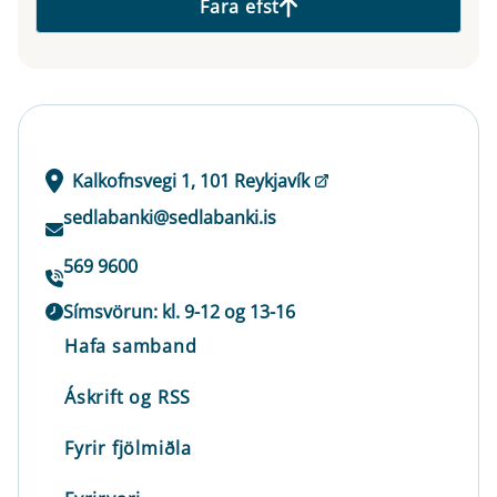
Fara efst
Kalkofnsvegi 1, 101 Reykjavík
sedlabanki@sedlabanki.is
569 9600
Símsvörun: kl. 9-12 og 13-16
Hafa samband
Áskrift og RSS
Fyrir fjölmiðla