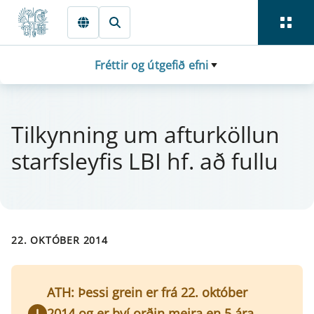
Fara beint í Meginmál
Fréttir og útgefið efni
Til­kynn­ing um af­t­ur­köll­un
starfs­ley­f­is LBI hf. að fullu
22. OKTÓBER 2014
ATH: Þessi grein er frá 22. október
2014 og er því orðin meira en 5 ára