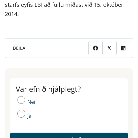
starfsleyfis LBI að fullu miðast við 15. október
2014.
DEILA
Var efnið hjálplegt?
Var efnið hjálplegt?
Nei
Já