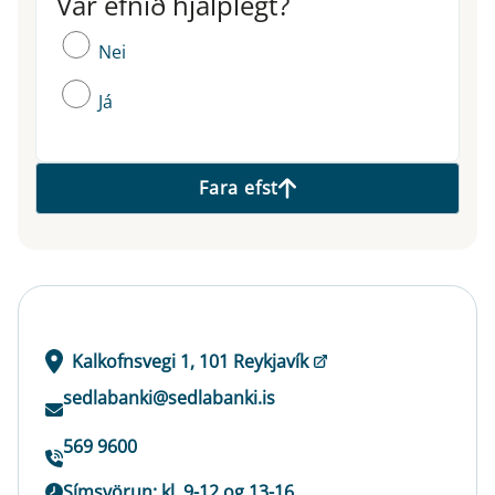
Var efnið hjálplegt?
Var efnið hjálplegt?
Nei
Já
Fara efst
Kalkofnsvegi 1, 101 Reykjavík
sedlabanki@sedlabanki.is
569 9600
Símsvörun: kl. 9-12 og 13-16