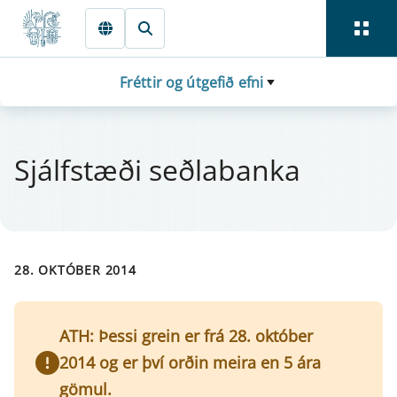
Fara beint í Meginmál
Fréttir og útgefið efni
Sjálf­stæði seðlabanka
28. OKTÓBER 2014
ATH: Þessi grein er frá 28. október
2014 og er því orðin meira en 5 ára
gömul.