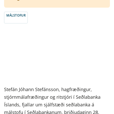
MÁLSTOFUR
Stefán Jóhann Stefánsson, hagfræðingur,
stjórnmálafræðingur og ritstjóri í Seðlabanka
Íslands, fjallar um sjálfstæði seðlabanka á
málstofu í Seðlabankanum, þriðjudaginn 28.