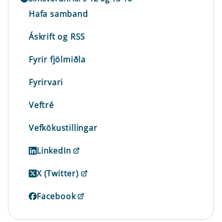
Hafa samband
Áskrift og RSS
Fyrir fjölmiðla
Fyrirvari
Veftré
Vefkökustillingar
LinkedIn
X (Twitter)
Facebook