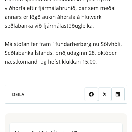
viðhorfa eftir fjármálahrunið, þar sem meðal
annars er lögð aukin áhersla á hlutverk
seðlabanka við fjármálastöðugleika.
Málstofan fer fram í fundarherberginu Sölvhóli,
Seðlabanka Íslands, þriðjudaginn 28. október
næstkomandi og hefst klukkan 15:00.
DEILA