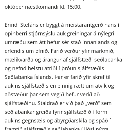
október næstkomandi kl. 15:00.
Erindi Stefáns er byggt á meistararitgerð hans í
opinberri stjórnsýslu auk greiningar á nýlegri
umræðu sem átt hefur sér stað innanlands og
erlendis um efnið. Farið verður yfir markmið,
mælikvarða og árangur af sjálfstæði seðlabanka
og nefnd helstu atriði í þróun sjálfstæðis
Seðlabanka Íslands. Þar er farið yfir skref til
aukins sjálfstæðis en einnig rætt um atvik og
aðstæður þar sem vegið hefur verið að
sjálfstæðinu. Staldrað er við það „verð“ sem
seðlabankar greiða fyrir sjálfstæðið í formi
aukins gegnsæis og ábyrgðarskila og spáð í
framtíð sjálfstæðis seðlabanka í ljósi nýrra