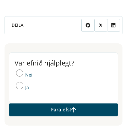
DEILA
Var efnið hjálplegt?
Var efnið hjálplegt?
Nei
Já
Fara efst