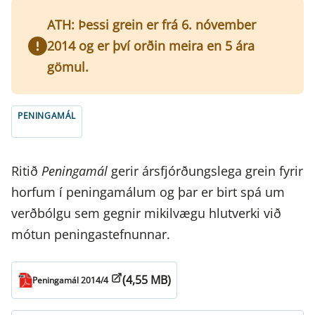
ATH: Þessi grein er frá 6. nóvember
2014 og er því orðin meira en 5 ára
gömul.
PENINGAMÁL
Ritið
Peningamál
gerir ársfjórðungslega grein fyrir
horfum í peningamálum og þar er birt spá um
verðbólgu sem gegnir mikilvægu hlutverki við
mótun peningastefnunnar.
(4,55 MB)
Peningamál 2014/4