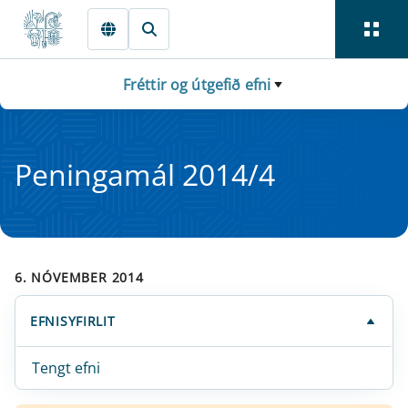
Fara beint í Meginmál
Fréttir og útgefið efni
Pen­in­ga­mál 2014/4
6. NÓVEMBER 2014
EFNISYFIRLIT
Tengt efni