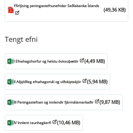
Yfirlýsing peningastefnunefndar Seðlabanka Íslands
(49,36 KB)
Tengt efni
(4,49 MB)
I Efnahagshorfur og helstu óvissuþættir
(5,94 MB)
II Alþjóðleg efnahagsmál og viðskiptakjör
(9,87 MB)
III Peningastefnan og innlendir fjármálamarkaðir
(10,46 MB)
IV Innlent raunhagkerfi