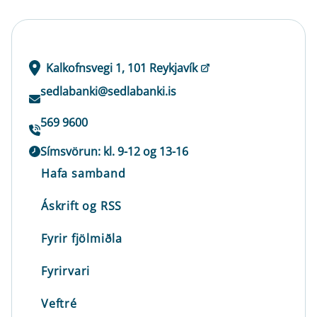
Kalkofnsvegi 1, 101 Reykjavík
sedlabanki@sedlabanki.is
569 9600
Símsvörun: kl. 9-12 og 13-16
Hafa samband
Áskrift og RSS
Fyrir fjölmiðla
Fyrirvari
Veftré