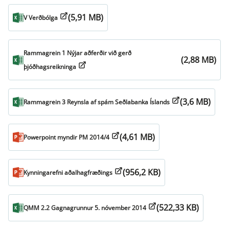
(5,91 MB)
V Verðbólga
Rammagrein 1 Nýjar aðferðir við gerð
(2,88 MB)
þjóðhagsreikninga
(3,6 MB)
Rammagrein 3 Reynsla af spám Seðlabanka Íslands
(4,61 MB)
Powerpoint myndir PM 2014/4
(956,2 KB)
Kynningarefni aðalhagfræðings
(522,33 KB)
QMM 2.2 Gagnagrunnur 5. nóvember 2014