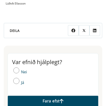
Lúðvík Elíasson
DEILA
Var efnið hjálplegt?
Var efnið hjálplegt?
Nei
Já
Fara efst