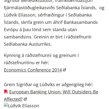
Sigríður Benediktsdóttir, framkvæmdastjóri
fjármálastöðugleikasviðs Seðlabanka Íslands, og
Lúðvík Elíasson, sérfræðingur í Seðlabanka
Íslands, skrifa grein um áhrif Bankasambands
Evrópu á þau lönd sem standa utan
sambandsins. Greinin er birt í ráðstefnuriti
Seðlabanka Austurríkis.
Kynning á ráðstefnunni og greinum í
ráðstefnuritinu er hér:
Economics Conference 2014
Grein Sigríðar og Lúðvíks er aðgengileg hér:
European Banking Union: Will Outsiders Be
Affected?