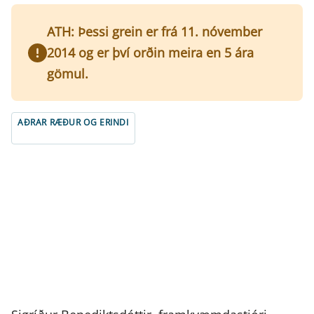
ATH: Þessi grein er frá 11. nóvember
2014 og er því orðin meira en 5 ára
gömul.
AÐRAR RÆÐUR OG ERINDI