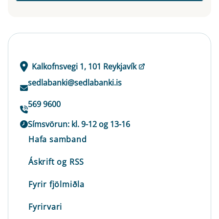
Kalkofnsvegi 1, 101 Reykjavík
sedlabanki@sedlabanki.is
569 9600
Símsvörun: kl. 9-12 og 13-16
Hafa samband
Áskrift og RSS
Fyrir fjölmiðla
Fyrirvari