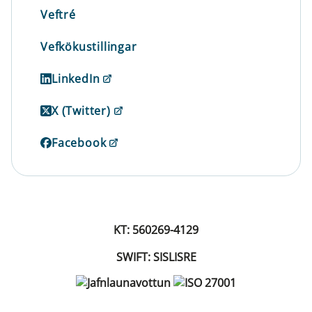
Veftré
Vefkökustillingar
LinkedIn
X (Twitter)
Facebook
KT: 560269-4129
SWIFT: SISLISRE