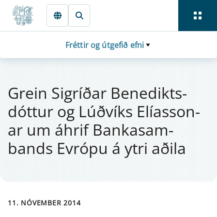
Fara beint í Meginmál
Fréttir og útgefið efni
Grein Si­gríðar Bene­dikts­
dótt­ur og Lúðvíks Elías­son­
ar um áhrif Bankas­am­
bands Ev­rópu á ytri aðila
11. NÓVEMBER 2014