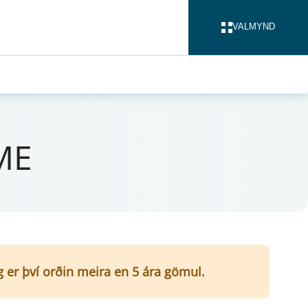
VALMYND
LOKA
FME
g er því orðin meira en 5 ára gömul.