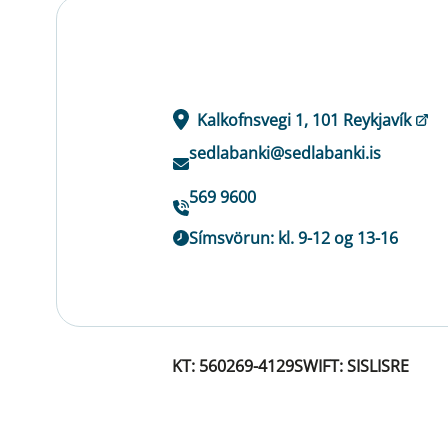
Kalkofnsvegi 1, 101 Reykjavík
sedlabanki@sedlabanki.is
569 9600
Símsvörun: kl. 9-12 og 13-16
KT: 560269-4129
SWIFT: SISLISRE