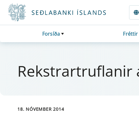
Fara beint í Meginmál
Forsíða
Fréttir
Rekst­r­artrufl­an­ir
18. NÓVEMBER 2014