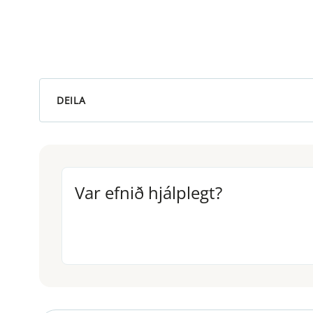
DEILA
Var efnið hjálplegt?
Var efnið hjálplegt?