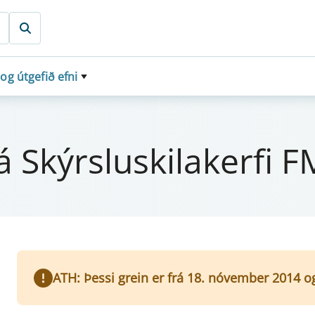
 og útgefið efni
 á Skýrs­lu­skila­kerfi 
ATH: Þessi grein er frá 18. nóvember 2014 o