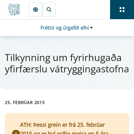
Fara beint í Meginmál
Fréttir og útgefið efni
Til­kynn­ing um fyr­ir­hugaða
yfir­færslu vá­trygg­inga­stofna
25. FEBRÚAR 2015
ATH: Þessi grein er frá 25. febrúar
2015 og er því orðin meira en 5 ára