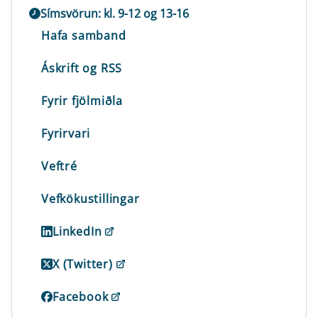
Símsvörun: kl. 9-12 og 13-16
Hafa samband
Áskrift og RSS
Fyrir fjölmiðla
Fyrirvari
Veftré
Vefkökustillingar
LinkedIn
X (Twitter)
Facebook