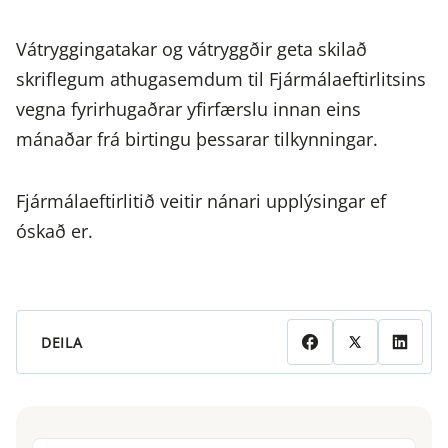
Vátryggingatakar og vátryggðir geta skilað
skriflegum athugasemdum til Fjármálaeftirlitsins
vegna fyrirhugaðrar yfirfærslu innan eins
mánaðar frá birtingu þessarar tilkynningar.
Fjármálaeftirlitið veitir nánari upplýsingar ef
óskað er.
DEILA