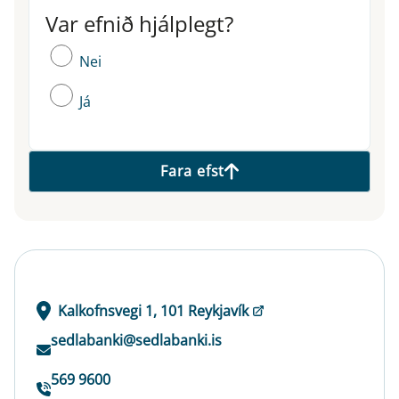
Var efnið hjálplegt?
Var efnið hjálplegt?
Nei
Já
Fara efst
Kalkofnsvegi 1, 101 Reykjavík
sedlabanki@sedlabanki.is
569 9600