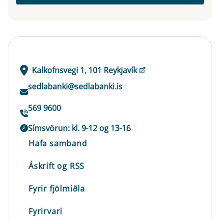
Kalkofnsvegi 1, 101 Reykjavík
sedlabanki@sedlabanki.is
569 9600
Símsvörun: kl. 9-12 og 13-16
Hafa samband
Áskrift og RSS
Fyrir fjölmiðla
Fyrirvari