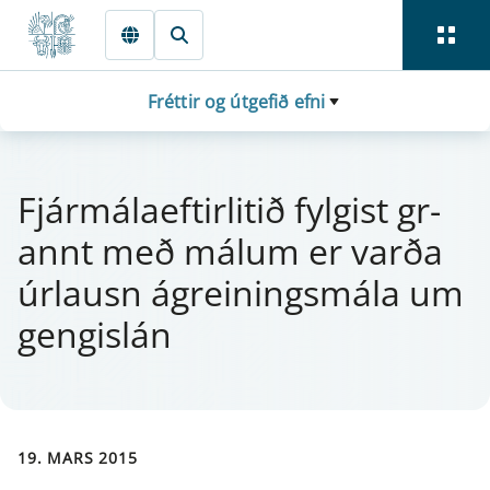
Fara beint í Meginmál
Fréttir og útgefið efni
Fjá­r­mála­eft­i­r­litið fylg­ist gr­
annt með mál­um er varða
úr­lausn ágrein­ing­s­mála um
geng­islán
19. MARS 2015