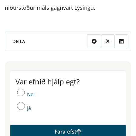
niðurstöður máls gagnvart Lýsingu.
DEILA
Var efnið hjálplegt?
Var efnið hjálplegt?
Nei
Já
Fara efst