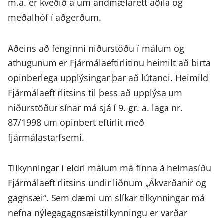
m.a. er kveðið á um andmælarétt aðila og
meðalhóf í aðgerðum.
Aðeins að fenginni niðurstöðu í málum og
athugunum er Fjármálaeftirlitinu heimilt að birta
opinberlega upplýsingar þar að lútandi. Heimild
Fjármálaeftirlitsins til þess að upplýsa um
niðurstöður sínar má sjá í 9. gr. a. laga nr.
87/1998 um opinbert eftirlit með
fjármálastarfsemi.
Tilkynningar í eldri málum má finna á heimasíðu
Fjármálaeftirlitsins undir liðnum „Ákvarðanir og
gagnsæi“. Sem dæmi um slíkar tilkynningar má
nefna nýlega
gagnsæistilkynningu
er varðar