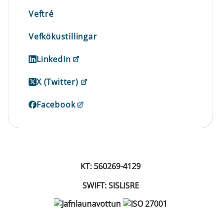
Veftré
Vefkökustillingar
LinkedIn
X (Twitter)
Facebook
KT: 560269-4129
SWIFT: SISLISRE