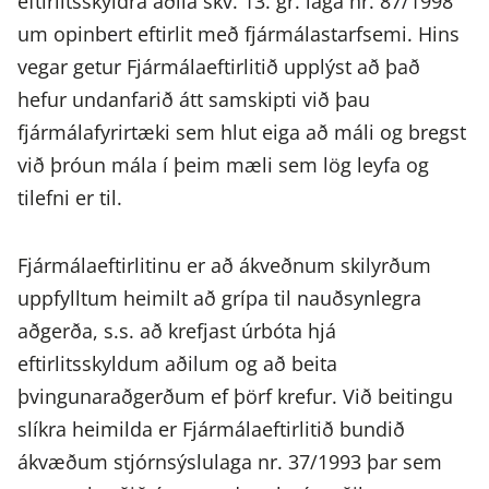
eftirlitsskyldra aðila skv. 13. gr. laga nr. 87/1998
um opinbert eftirlit með fjármálastarfsemi. Hins
vegar getur Fjármálaeftirlitið upplýst að það
hefur undanfarið átt samskipti við þau
fjármálafyrirtæki sem hlut eiga að máli og bregst
við þróun mála í þeim mæli sem lög leyfa og
tilefni er til.
Fjármálaeftirlitinu er að ákveðnum skilyrðum
uppfylltum heimilt að grípa til nauðsynlegra
aðgerða, s.s. að krefjast úrbóta hjá
eftirlitsskyldum aðilum og að beita
þvingunaraðgerðum ef þörf krefur. Við beitingu
slíkra heimilda er Fjármálaeftirlitið bundið
ákvæðum stjórnsýslulaga nr. 37/1993 þar sem