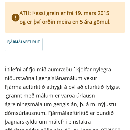
ATH: Þessi grein er frá 19. mars 2015
og er því orðin meira en 5 ára gömul.
FJÁRMÁLAEFTIRLIT
Í tilefni af fjölmiðlaumræðu í kjölfar nýlegra
niðurstaðna í gengislánamálum vekur
Fjármálaeftirlitið athygli á því að eftirlitið fylgist
grannt með málum er varða úrlausn
ágreiningsmála um gengislán, þ. á m. nýjustu
dómsúrlausnum. Fjármálaeftirlitið er bundið
þagnarskyldu um málefni einstakra