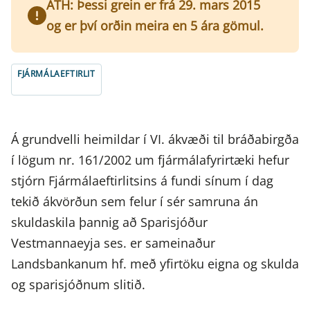
ATH: Þessi grein er frá 29. mars 2015
og er því orðin meira en 5 ára gömul.
FJÁRMÁLAEFTIRLIT
Á grundvelli heimildar í VI. ákvæði til bráðabirgða
í lögum nr. 161/2002 um fjármálafyrirtæki hefur
stjórn Fjármálaeftirlitsins á fundi sínum í dag
tekið ákvörðun sem felur í sér samruna án
skuldaskila þannig að Sparisjóður
Vestmannaeyja ses. er sameinaður
Landsbankanum hf. með yfirtöku eigna og skulda
og sparisjóðnum slitið.