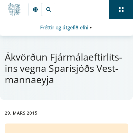
Fara beint í Meginmál
Fréttir og útgefið efni
Ákvörðun Fjá­r­mála­eft­i­r­lits­
ins vegna Spari­sjóðs Vest­
manna­eyja
29. MARS 2015