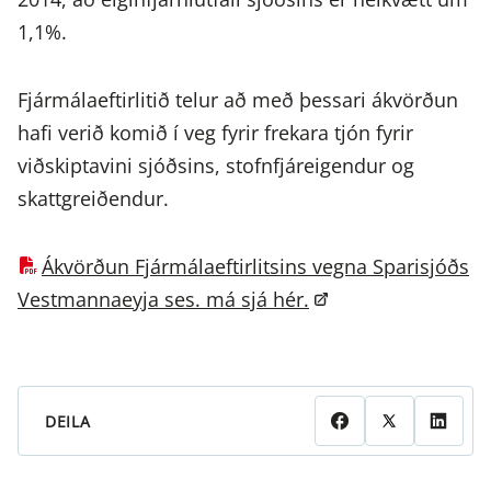
1,1%.
Fjármálaeftirlitið telur að með þessari ákvörðun
hafi verið komið í veg fyrir frekara tjón fyrir
viðskiptavini sjóðsins, stofnfjáreigendur og
skattgreiðendur.
Ákvörðun Fjármálaeftirlitsins vegna Sparisjóðs
Vestmannaeyja ses. má sjá hér.
DEILA