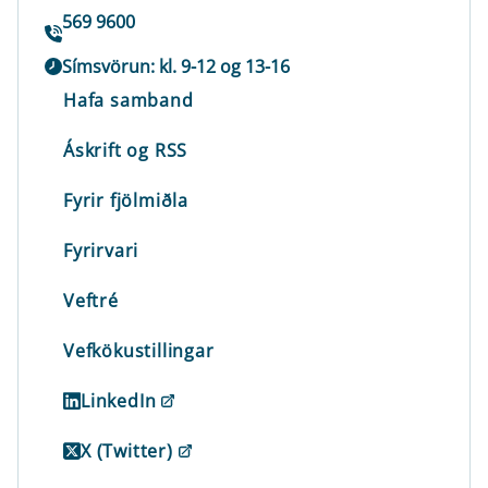
569 9600
Símsvörun: kl. 9-12 og 13-16
Hafa samband
Áskrift og RSS
Fyrir fjölmiðla
Fyrirvari
Veftré
Vefkökustillingar
LinkedIn
X (Twitter)