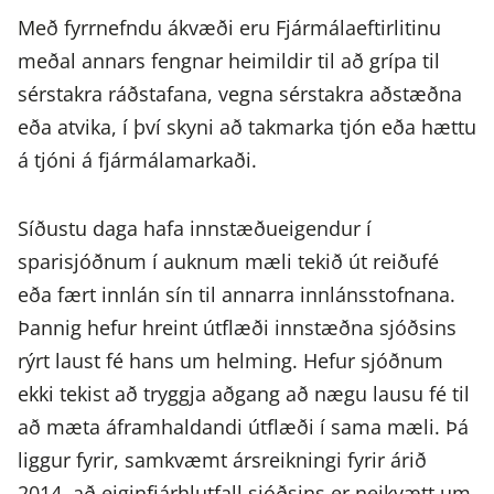
Með fyrrnefndu ákvæði eru Fjármálaeftirlitinu
meðal annars fengnar heimildir til að grípa til
sérstakra ráðstafana, vegna sérstakra aðstæðna
eða atvika, í því skyni að takmarka tjón eða hættu
á tjóni á fjármálamarkaði.
Síðustu daga hafa innstæðueigendur í
sparisjóðnum í auknum mæli tekið út reiðufé
eða fært innlán sín til annarra innlánsstofnana.
Þannig hefur hreint útflæði innstæðna sjóðsins
rýrt laust fé hans um helming. Hefur sjóðnum
ekki tekist að tryggja aðgang að nægu lausu fé til
að mæta áframhaldandi útflæði í sama mæli. Þá
liggur fyrir, samkvæmt ársreikningi fyrir árið
2014, að eiginfjárhlutfall sjóðsins er neikvætt um