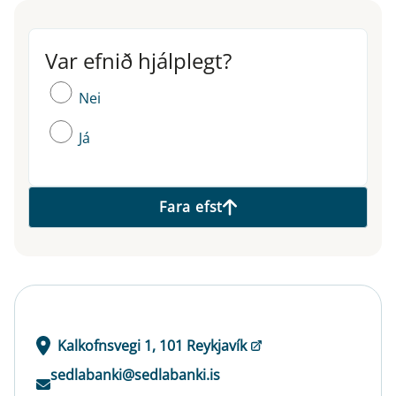
Var efnið hjálplegt?
Var efnið hjálplegt?
Nei
Já
Fara efst
Kalkofnsvegi 1, 101 Reykjavík
sedlabanki@sedlabanki.is