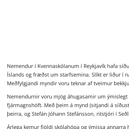
Nemendur í Kvennaskólanum í Reykjavík hafa síðu
Íslands og fræðst um starfsemina. Slíkt er liður í
Meðfylgjandi myndir voru teknar af tveimur bekkj
Nemendurnir voru mjög áhugasamir um ýmislegt s
fjármagnshöft. Með þeim á mynd (sitjandi á síðust
þeirra, og Stefán Jóhann Stefánsson, ritstjóri í S
Árlega kemur fjöldi skólahópa og ýmissa annarra 