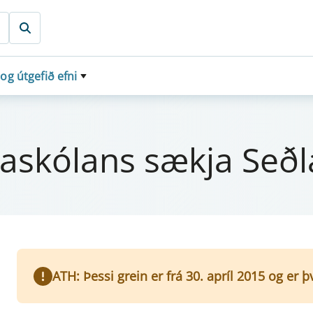
 og útgefið efni
askól­ans sækja Seðl
ATH: Þessi grein er frá 30. apríl 2015 og er 