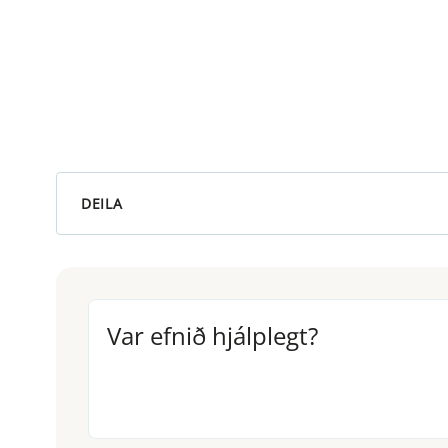
DEILA
Var efnið hjálplegt?
Var efnið hjálplegt?