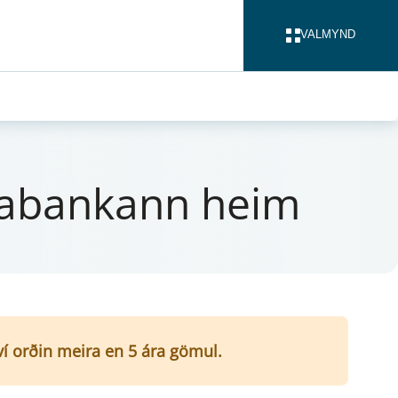
VALMYND
LOKA
ab­ank­ann heim
því orðin meira en 5 ára gömul.