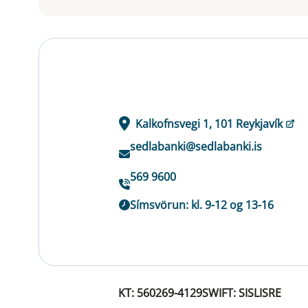
Kalkofnsvegi 1, 101 Reykjavík
sedlabanki@sedlabanki.is
569 9600
Símsvörun: kl. 9-12 og 13-16
KT: 560269-4129
SWIFT: SISLISRE