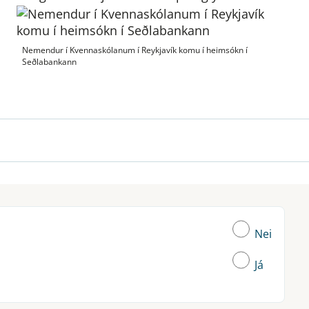
Nemendur í Kvennaskólanum í Reykjavík komu í heimsókn í
Seðlabankann
Nei
Já