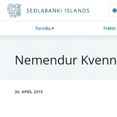
Fara beint í Meginmál
Forsíða
Fréttir
Nem­end­ur Kvenn
30. APRÍL 2015