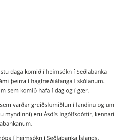
stu daga komið í heimsókn í Seðlabanka
 námi þeirra í hagfræðiáfanga í skólanum.
um sem komið hafa í dag og í gær.
em varðar greiðslumiðlun í landinu og um
u myndinni) eru Ásdís Ingólfsdóttir, kennari
eðlabankanum.
hópa í heimsókn í Seðlabanka Íslands.